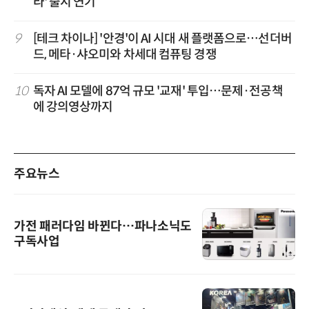
라' 출시 연기
9
[테크 차이나] '안경'이 AI 시대 새 플랫폼으로…선더버
드, 메타·샤오미와 차세대 컴퓨팅 경쟁
10
독자 AI 모델에 87억 규모 '교재' 투입…문제·전공책
에 강의영상까지
주요뉴스
가전 패러다임 바뀐다…파나소닉도
구독사업