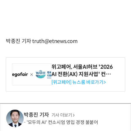
박종진 기자 truth@etnews.com
위고페어, 서울AI허브 '2026
AI 전환(AX) 지원사업' 컨소
시엄 선정
[위고페어] 뉴스룸 바로가기>
박종진 기자
기사 더보기
'모두의 AI' 컨소시엄 영입 경쟁 불붙어