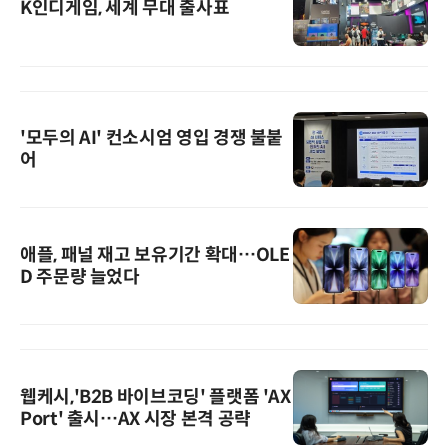
K인디게임, 세계 무대 출사표
'모두의 AI' 컨소시엄 영입 경쟁 불붙
어
애플, 패널 재고 보유기간 확대…OLE
D 주문량 늘었다
웹케시,'B2B 바이브코딩' 플랫폼 'AX
Port' 출시…AX 시장 본격 공략