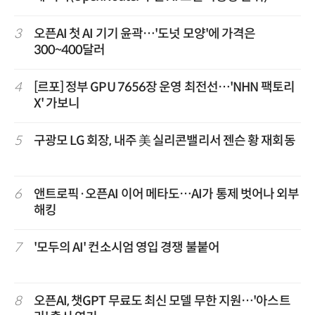
3
오픈AI 첫 AI 기기 윤곽…'도넛 모양'에 가격은
300~400달러
4
[르포] 정부 GPU 7656장 운영 최전선…'NHN 팩토리
X' 가보니
5
구광모 LG 회장, 내주 美 실리콘밸리서 젠슨 황 재회동
6
앤트로픽·오픈AI 이어 메타도…AI가 통제 벗어나 외부
해킹
7
'모두의 AI' 컨소시엄 영입 경쟁 불붙어
8
오픈AI, 챗GPT 무료도 최신 모델 무한 지원…'아스트