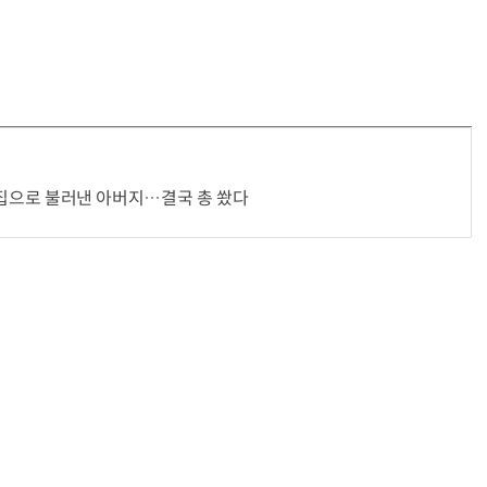
거미줄 쏘고 자동 회수까지…현실판 스파이더맨 웹 슈터
70년 만에 돌아온 시베리아호랑이…카자흐스탄 야생에 풀렸다
인, 집으로 불러낸 아버지…결국 총 쐈다