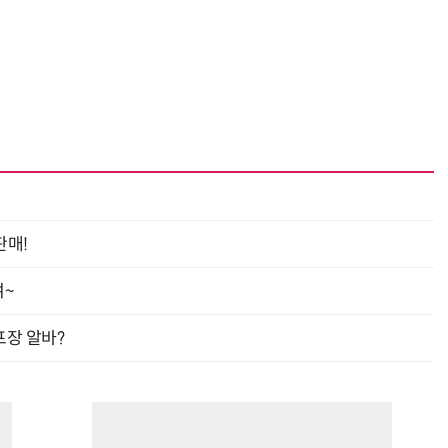
판매!
여~
프장 알바?