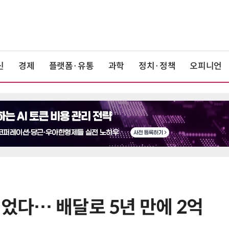
신
경제
플랫폼·유통
과학
정치·정책
오피니언
뛰었다… 배달로 5년 만에 2억
6
폭염에 다뉴브 강바닥서 드러난 '나
치 침몰선'… 암반 폭파해 물길까지