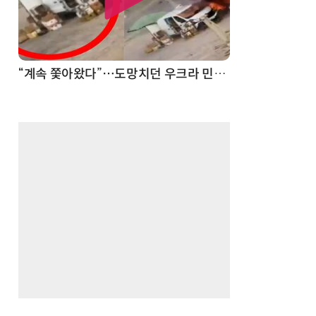
“계속 쫓아왔다”…도망치던 우크라 민간인 공격한 러 자폭 드론