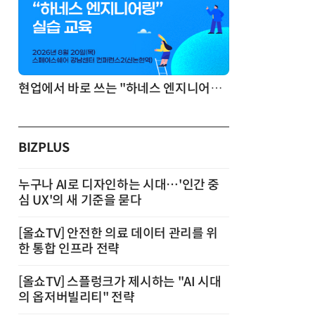
기반 정리·리서치·보고 자동화
현업에서 바로 쓰는 "하네스 엔지니어링" 실습 교육
BIZPLUS
누구나 AI로 디자인하는 시대…'인간 중
심 UX'의 새 기준을 묻다
[올쇼TV] 안전한 의료 데이터 관리를 위
한 통합 인프라 전략
[올쇼TV] 스플렁크가 제시하는 "AI 시대
의 옵저버빌리티" 전략