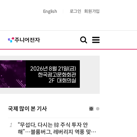
English
로그인
회원가입
국제 많이 본 기사
1
“무섭다, 다시는 韓 주식 투자 안
6
폭염에 다
해”…블룸버그, 레버리지 역풍 맞은
치 침몰선