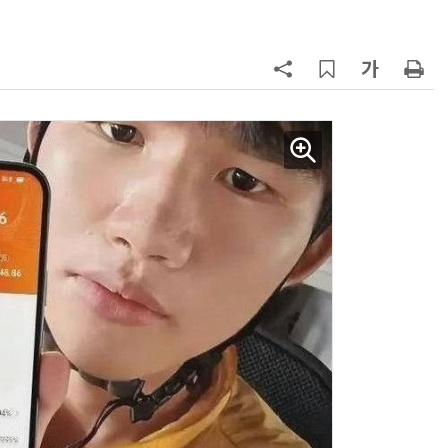
바꾼다
7
“韓, 향후 5년 메모리 최강국 유지…
엔비디아, HBM 독주 흔들”
8
日서 벤틀리 몰다 사고낸 유명 한국
인 인플루언서 체포… 7대 연쇄추돌
후 도망가
9
19세 공주도 입대…덴마크, 국방력
강화 속 군 복무 시작
10
“설마, 삼전닉스가 하루새 반토막날
까”…월가에 판돈 몰린다는데