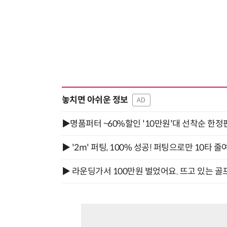
놓치면 아쉬운 정보
AD
▶명품퍼터 ~60%할인 '10만원'대 선착순 한정
▶ '2m' 퍼팅, 100% 성공! 퍼팅으로만 10타 줄
▶ 라운딩가서 100만원 벌었어요. 뜨고 있는 골