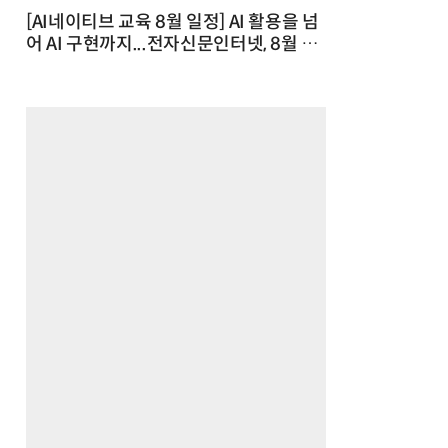
[AI네이티브 교육 8월 일정] AI 활용을 넘
어 AI 구현까지...전자신문인터넷, 8월 실
전 교육·워크숍 개최 발행일 : 2026-07-
23 10:46