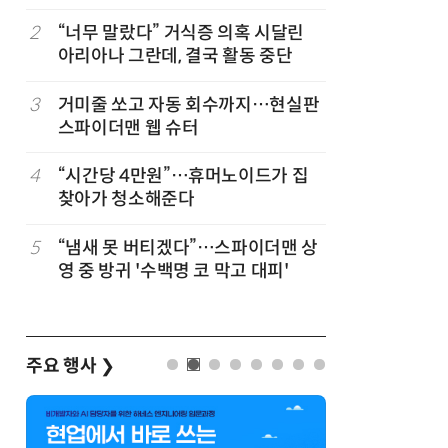
코스피 조명
바꾼다
2
“너무 말랐다” 거식증 의혹 시달린
7
“韓, 향
아리아나 그란데, 결국 활동 중단
엔비디아,
3
거미줄 쏘고 자동 회수까지…현실판
8
日서 벤틀
스파이더맨 웹 슈터
인 인플루
후 도망가
4
“시간당 4만원”…휴머노이드가 집
9
19세 공
찾아가 청소해준다
강화 속 
5
“냄새 못 버티겠다”…스파이더맨 상
10
“설마, 
영 중 방귀 '수백명 코 막고 대피'
까”…월
주요 행사
❯