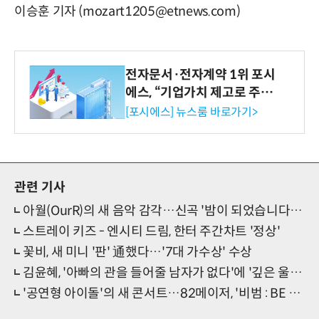
이승훈 기자 (mozart1205@etnews.com)
전자문서·전자계약 1위 포시
에스, “기업가치 제고로 주주
환원 강화” 계획 공시
[포시에스] 뉴스룸 바로가기>
관련 기사
아월(OurR)의 새 음악 감각…신곡 '밤이 되었습니다' 발매
스트레이 키즈 - 엔시티 드림, 한터 주간차트 '정상'
꽃비, 새 미니 '판' 通했다…'7대 가수상' 수상
김윤혜, '아빠의 관을 들어줄 남자가 없다'에 '깊은 울림' 더했다
'공연형 아이돌'의 새 콘서트…82메이저, '비범 : BE 범' 티켓 오픈