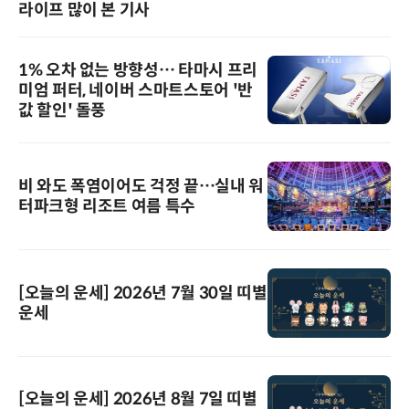
라이프 많이 본 기사
1% 오차 없는 방향성… 타마시 프리
미엄 퍼터, 네이버 스마트스토어 '반
값 할인' 돌풍
비 와도 폭염이어도 걱정 끝…실내 워
터파크형 리조트 여름 특수
[오늘의 운세] 2026년 7월 30일 띠별
운세
[오늘의 운세] 2026년 8월 7일 띠별