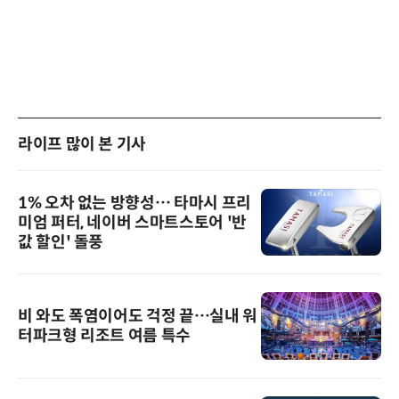
라이프 많이 본 기사
1% 오차 없는 방향성… 타마시 프리
미엄 퍼터, 네이버 스마트스토어 '반
값 할인' 돌풍
비 와도 폭염이어도 걱정 끝…실내 워
터파크형 리조트 여름 특수