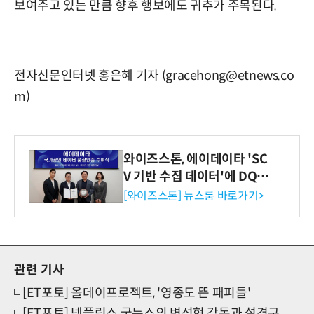
보여주고 있는 만큼 향후 행보에도 귀추가 주목된다.
전자신문인터넷 홍은혜 기자 (gracehong@etnews.co
m)
와이즈스톤, 에이데이타 'SC
V 기반 수집 데이터'에 DQ인
증 최고 등급 수여
[와이즈스톤] 뉴스룸 바로가기>
관련 기사
[ET포토] 올데이프로젝트, '영종도 뜬 패피들'
[ET포토] 넷플릭스 굿뉴스의 변성현 감독과 설경구