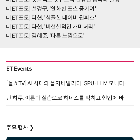
[ET포토] 설경구, '완화한 포스 풍기며'
[ET포토] 다현, '심플한 네이비 원피스'
[ET포토] 다현, '비현실적인 개미허리'
[ET포토] 김혜준, '다른 느낌으로'
ET Events
[올쇼TV] AI 시대의 옵저버빌리티: GPU·LLM 모니터링부터 AI 기반 장애 대응까지 (8/11 생방송)
단 하루, 이론과 실습으로 하네스를 익히고 현업에 바로 쓰는 핸즈온 워크숍 (8/20)
주요 행사
❯