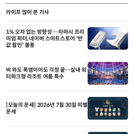
라이프 많이 본 기사
1% 오차 없는 방향성… 타마시 프리
미엄 퍼터, 네이버 스마트스토어 '반
값 할인' 돌풍
비 와도 폭염이어도 걱정 끝…실내 워
터파크형 리조트 여름 특수
[오늘의 운세] 2026년 7월 30일 띠별
운세