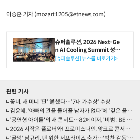
이승훈 기자 (mozart1205@etnews.com)
슈퍼솔루션, 2026 Next-Ge
n AI Cooling Summit 성황
리 성료
[슈퍼솔루션] 뉴스룸 바로가기>
관련 기사
꽃비, 새 미니 '판' 通했다…'7대 가수상' 수상
김윤혜, '아빠의 관을 들어줄 남자가 없다'에 '깊은 울림' 더했다
'공연형 아이돌'의 새 콘서트…82메이저, '비범 : BE 범' 티켓 오픈
2026 시작은 플로버와! 프로미스나인, 앙코르 콘서트 선언
'귤멍' 남규리, 팬 위한 서프라이즈 축가…'벅찬 감동' 선사