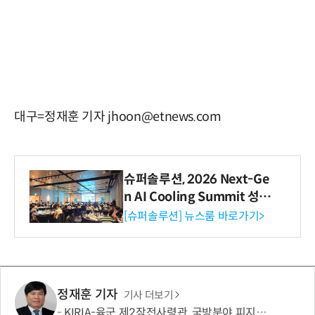
대구=정재훈 기자 jhoon@etnews.com
슈퍼솔루션, 2026 Next-Ge
n AI Cooling Summit 성황
리 성료
[슈퍼솔루션] 뉴스룸 바로가기>
정재훈 기자
기사 더보기
KIRIA-육군 제2작전사령관, 국방분야 피지컬 AI기반 로봇전환 확산 간담회