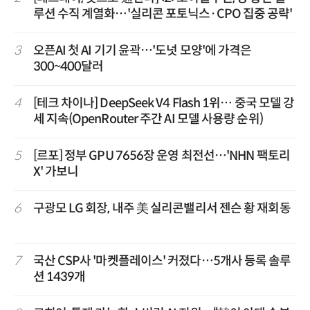
루션 수직 계열화…'실리콘 포토닉스·CPO 집중 공략'
3
오픈AI 첫 AI 기기 윤곽…'도넛 모양'에 가격은
300~400달러
4
[테크 차이나] DeepSeek V4 Flash 1위… 중국 모델 강
세 지속(OpenRouter 주간 AI 모델 사용량 순위)
5
[르포] 정부 GPU 7656장 운영 최전선…'NHN 팩토리
X' 가보니
6
구광모 LG 회장, 내주 美 실리콘밸리서 젠슨 황 재회동
7
국산 CSP사 '마켓플레이스' 커졌다…5개사 등록 솔루
션 1439개