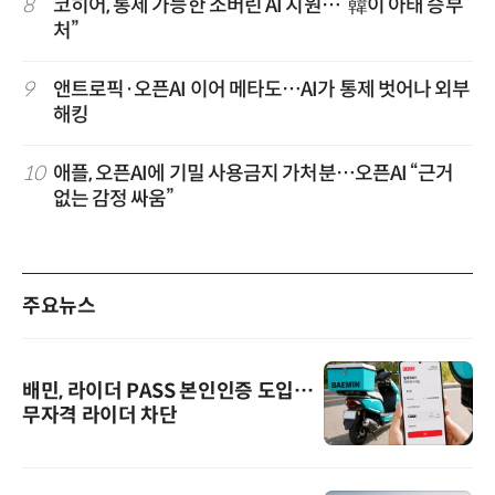
8
코히어, 통제 가능한 소버린 AI 지원…“韓이 아태 승부
처”
9
앤트로픽·오픈AI 이어 메타도…AI가 통제 벗어나 외부
해킹
10
애플, 오픈AI에 기밀 사용금지 가처분…오픈AI “근거
없는 감정 싸움”
주요뉴스
배민, 라이더 PASS 본인인증 도입…
무자격 라이더 차단