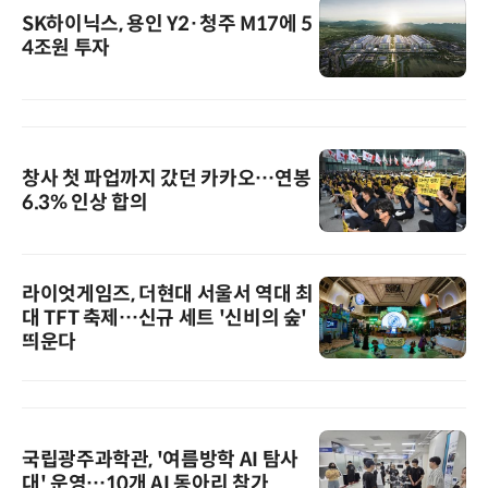
SK하이닉스, 용인 Y2·청주 M17에 5
4조원 투자
창사 첫 파업까지 갔던 카카오…연봉
6.3% 인상 합의
라이엇게임즈, 더현대 서울서 역대 최
대 TFT 축제…신규 세트 '신비의 숲'
띄운다
국립광주과학관, '여름방학 AI 탐사
대' 운영…10개 AI 동아리 참가