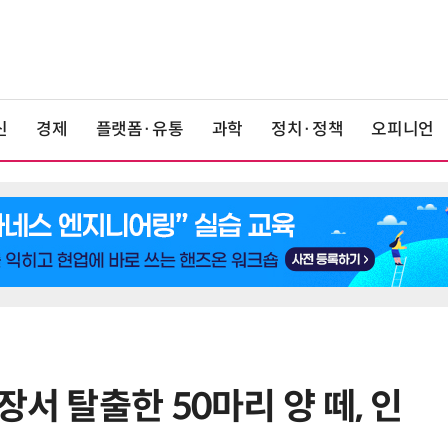
신
경제
플랫폼·유통
과학
정치·정책
오피니언
장서 탈출한 50마리 양 떼, 인
6
19세 공주도 입대…덴마크, 국방력
강화 속 군 복무 시작