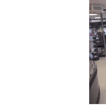
“계속 쫓아왔다”…도망치던 우크라 민간인 공격한 러 자폭 드론