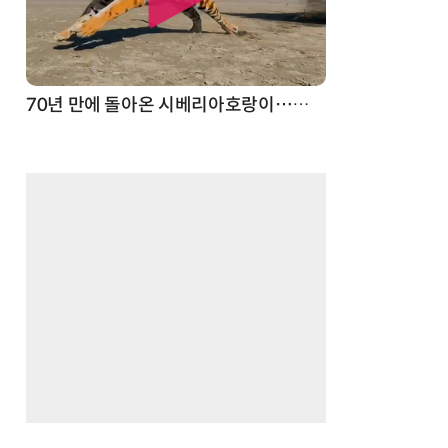
70년 만에 돌아온 시베리아호랑이…카자흐스탄 야생에 풀렸다