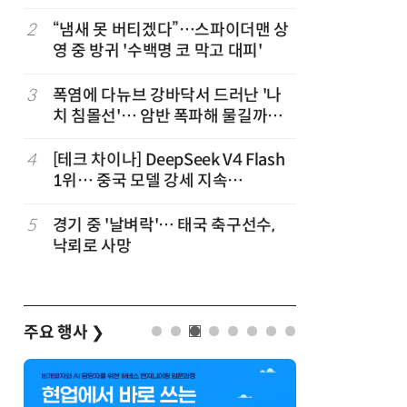
2
“냄새 못 버티겠다”…스파이더맨 상
7
“韓, 향
영 중 방귀 '수백명 코 막고 대피'
엔비디아,
3
폭염에 다뉴브 강바닥서 드러난 '나
8
日서 벤틀
치 침몰선'… 암반 폭파해 물길까지
인 인플루
바꾼다
후 도망가
4
[테크 차이나] DeepSeek V4 Flash
9
진정한 우
1위… 중국 모델 강세 지속
의자 틈에
(OpenRouter 주간 AI 모델 사용량
순위)
5
경기 중 '날벼락'… 태국 축구선수,
10
“설마, 
낙뢰로 사망
까”…월
주요 행사
❯