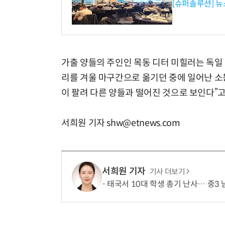
[슈퍼솔루션] 
가출 양들의 주인인 목동 디터 미힐러는 독일 
리를 겨울 마구간으로 옮기던 중에 일어난 소동
이 팔려 다른 양들과 떨어진 것으로 보인다”고
서희원 기자 shw@etnews.com
서희원 기자
기사 더보기
태국서 10대 학생 총기 난사… 중3 