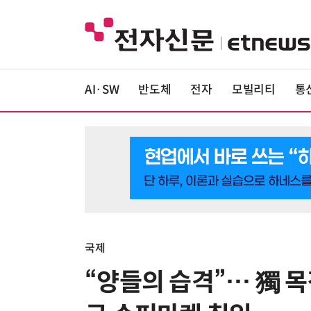
AI·SW
반도체
전자
모빌리티
통
국제
“양들의 습격”… 獨 목