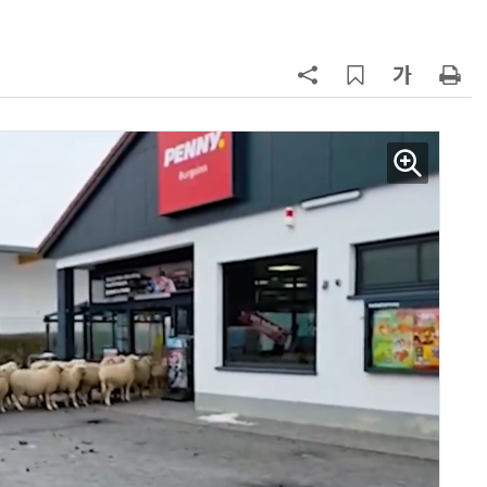
7
“韓, 향후 5년 메모리 최강국 유지…
엔비디아, HBM 독주 흔들”
8
日서 벤틀리 몰다 사고낸 유명 한국
인 인플루언서 체포… 7대 연쇄추돌
후 도망가
9
진정한 우정?…친구 구하려다 둘 다
의자 틈에 목이 낀 순간
10
“설마, 삼전닉스가 하루새 반토막날
까”…월가에 판돈 몰린다는데