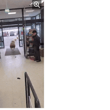
진정한 우정?…친구 구하려다 둘 다 의자 틈에 목이 낀 순간
“입으면 전투력 상승?” 드래곤볼 전투복 닮은 중량조끼