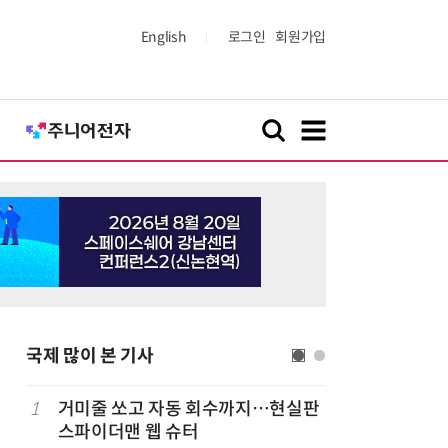
English
로그인
회원가입
국제 많이 본 기사
1
거미줄 쏘고 자동 회수까지…현실판
6
19세 공
스파이더맨 웹 슈터
강화 속 