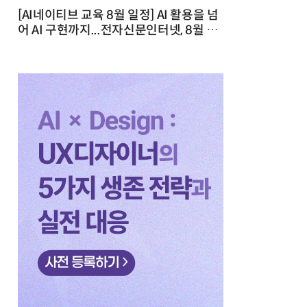
[AI네이티브 교육 8월 일정] AI 활용을 넘
어 AI 구현까지...전자신문인터넷, 8월 실
전 교육·워크숍 개최 발행일 : 2026-07-
23 10:46