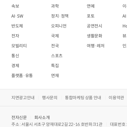
속보
과학
연예
이
AI·SW
정치·정책
포토
A
반도체
오피니언
공연전시
H
전자
국제
생활문화
뷰
모빌리티
전국
여행·레저
인
통신
스포츠
경제
특집
플랫폼·유통
연재
지면광고안내
행사문의
통합마케팅 상품 안내
이용약관
전자신문
회사소개
주소 : 서울시 서초구 양재대로2길 22-16 호반파크1관
대표번호 : 