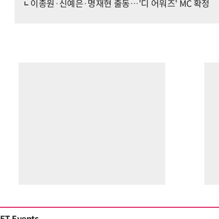
이종원·신예은·명재현 출동…'디 어워즈' MC 확정