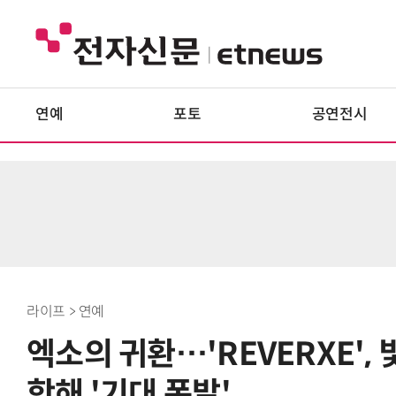
연예
포토
공연전시
라이프 > 연예
엑소의 귀환…'REVERXE'
항해 '기대 폭발'