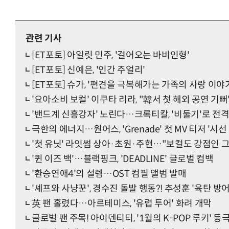
관련 기사
[ET포토] 아일릿 민주, '걸어오는 바비인형'
[ET포토] 신예은, '인간 주얼리'
[ET포토] 슈가, '편견을 극복해가는 가족의 사랑 이야
'요아소비 보컬' 이쿠타 리라, "韓서 첫 해외 공연 기뻐
'밴드계 신흥강자' 노린다…크록티칼, '비둘기'로 전격
극한의 에너지…원어스, 'Grenade' 첫 MV 티저 '시선
'첫 유닛' 라잇썸 상아·초원·주현…"보컬도 강점인 그
'퀸 이즈 백'…블랙핑크, 'DEADLINE' 글로벌 컴백
'환승연애4'의 설렘…OST 컴필 앨범 발매
'셰프와 사냥꾼', 경수진 돌발 행동?! 추성훈 '육탄 방어
英 팬 홀렸다…아르테미스, '유럽 투어' 화려 개막
글로벌 팬 주목! 아이덴티티, '1월의 K-POP 루키' 등