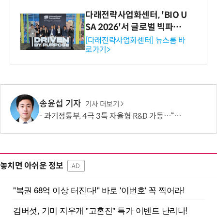
다래전략사업화센터, 'BIO U
SA 2026'서 글로벌 빅파마
와의 비즈니스 미팅 지원…K
[다래전략사업화센터] 뉴스룸 바
로가기>
-바이오 해외 진출 교두보 확
보
송윤섭 기자
기사 더보기
과기정통부, 4극 3특 자율형 R&D 가동…“지역이 직접 미래 성장동력 찾는다”
놓치면 아쉬운 정보
AD