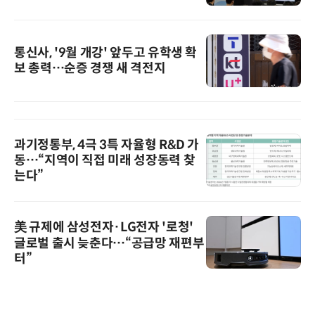
통신사, '9월 개강' 앞두고 유학생 확
보 총력…순증 경쟁 새 격전지
과기정통부, 4극 3특 자율형 R&D 가
동…“지역이 직접 미래 성장동력 찾
는다”
美 규제에 삼성전자·LG전자 '로청'
글로벌 출시 늦춘다…“공급망 재편부
터”