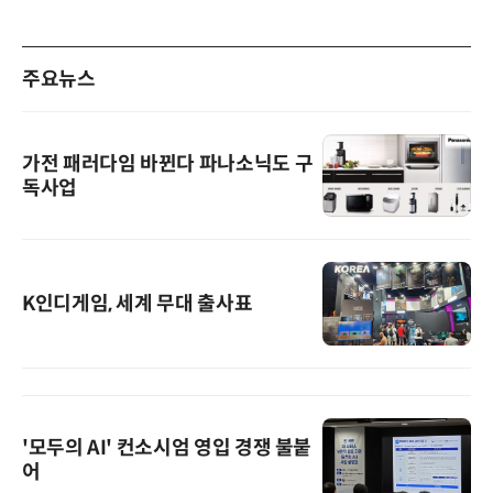
주요뉴스
가전 패러다임 바뀐다 파나소닉도 구
독사업
K인디게임, 세계 무대 출사표
'모두의 AI' 컨소시엄 영입 경쟁 불붙
어