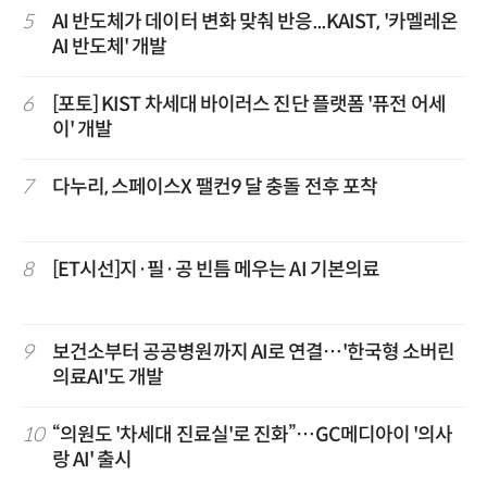
5
AI 반도체가 데이터 변화 맞춰 반응...KAIST, '카멜레온
AI 반도체' 개발
6
[포토] KIST 차세대 바이러스 진단 플랫폼 '퓨전 어세
이' 개발
7
다누리, 스페이스X 팰컨9 달 충돌 전후 포착
8
[ET시선]지·필·공 빈틈 메우는 AI 기본의료
9
보건소부터 공공병원까지 AI로 연결…'한국형 소버린
의료AI'도 개발
10
“의원도 '차세대 진료실'로 진화”…GC메디아이 '의사
랑 AI' 출시