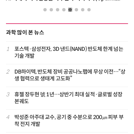
과학 많이 본 뉴스
1
포스텍·삼성전자, 3D 낸드(NAND) 반도체 한계 넘는
기술 개발
2
DB하이텍, 반도체 장비 공공나노팹에 무상 이전…“상
생 협력으로 생태계 고도화”
3
휴젤 장두현 號 1년…상반기 최대 실적·글로벌 성장
본궤도
4
박성준 아주대 교수, 공기 중 수분으로 200㎛ 피부 부
착 전지 개발