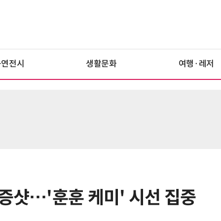
공연전시
생활문화
여행·레저
증샷…'훈훈 케미' 시선 집중