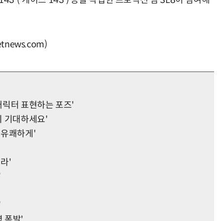
SE 143'('케이스 143') 등을 작업한 프로덕션 팀 SL8이 참여해
news.com)
 캐릭터 표현하는 포즈'
기 기대하세요'
 유쾌하게'
라'
'
'
 폭발'