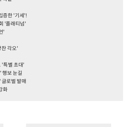
증한 '기세'!
협회 '플래티넘'
언'
당찬 각오'
 '특별 초대'
' 행보 눈길
s' 글로벌 발매
 강화