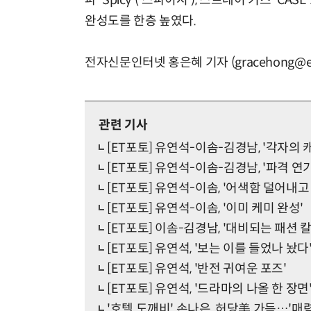
파 'Spicy'('스파이시'), 스트레이 키즈 'CA
완성도를 한층 높였다.
전자신문인터넷 홍은혜 기자 (gracehong@et
관련 기사
[ET포토] 유연석-이솜-김경남, '각자의
[ET포토] 유연석-이솜-김경남, '파격 연
[ET포토] 유연석-이솜, '어색함 덜어내고
[ET포토] 유연석-이솜, '이미 케미 완성'
[ET포토] 이솜-김경남, '대비되는 패션 칼
[ET포토] 유연석, '보는 이를 들었나 놨다
[ET포토] 유연석, '반전 귀여운 포즈'
[ET포토] 유연석, '드라마의 나올 한 장면
'호텔 도깨비' 손나은, 허당美 가득…'매력