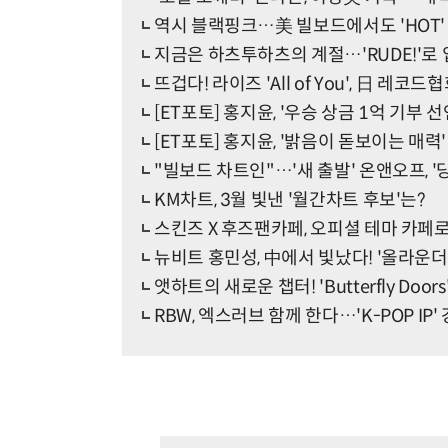
역시 블랙핑크…美 빌보드에서도 'HOT'
지금은 하츠투하츠의 계절…'RUDE!'로 입
뜨겁다! 라이즈 'All of You', 日 레코드
[ET포토] 홍지윤, '우승 상금 1억 기부 선
[ET포토] 홍지윤, '밝음이 돋보이는 매력'
"빌보드 차트인"…'새 출발' 온앤오프, '
KM차트, 3월 빛낸 '월간차트 후보'는?
스킨즈 X 후즈팬카페, 오피셜 테마 카페로
뉴비트 홍민성, 中에서 빛났다! '올라운더
앳하트의 새로운 챕터! 'Butterfly Door
RBW, 엑스러브 함께 한다…'K-POP IP'