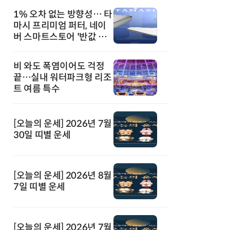
1% 오차 없는 방향성… 타
마시 프리미엄 퍼터, 네이
버 스마트스토어 '반값 할
인' 돌풍
비 와도 폭염이어도 걱정
끝…실내 워터파크형 리조
트 여름 특수
[오늘의 운세] 2026년 7월
30일 띠별 운세
[오늘의 운세] 2026년 8월
7일 띠별 운세
[오늘의 운세] 2026년 7월