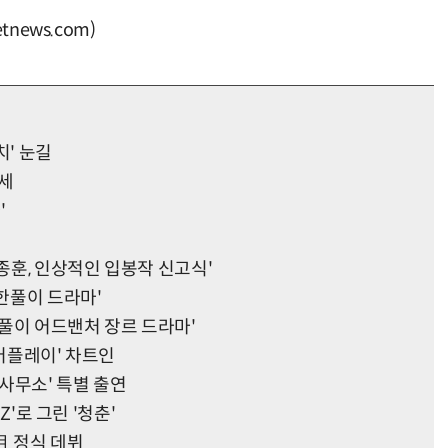
news.com)
치' 눈길
운세
'
신종훈, 인상적인 입봉작 신고식'
 한풀이 드라마'
한풀이 어드밴처 장르 드라마'
에어플레이' 차트인
 사무소' 특별 출연
Z'로 그린 '청춘'
月 정식 데뷔