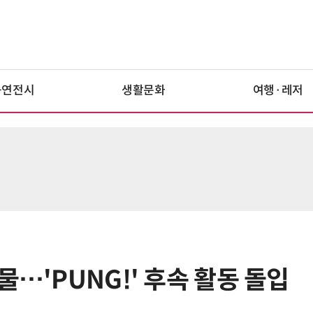
공연전시
생활문화
여행·레저
물…'PUNG!' 후속 활동 돌입