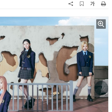
AI Native Enterprise를 지원하는 AI Ready Data 플랫폼 활용 전략
AI 시대의 옵저버빌리티: GPU·LLM 모니터링부터 AI 기반 장애 대응까지