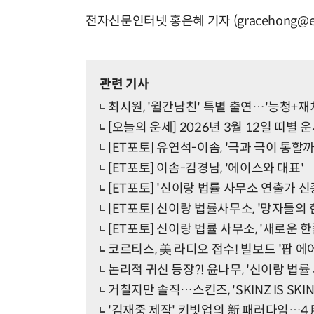
전자신문인터넷 홍은혜 기자 (gracehong@et
관련 기사
최시원, '월간남친' 특별 출연…'능청+재
[오늘의 운세] 2026년 3월 12일 띠별 
[ET포토] 유연석-이솜, '극과 극이 통할까
[ET포토] 이솜-김경남, '에이스와 대표'
[ET포토] '신이랑 법률 사무소 연출가 
[ET포토] 신이랑 법률사무소, '망자들의
[ET포토] 신이랑 법률 사무소, '새로운 
코르티스, 美 라디오 접수! 빌보드 '팝 
논리적 귀신 등장?! 윤나무, '신이랑 법률
거칠지만 솔직…스킨즈, 'SKINZ IS SKIN
'김재중 제작' 키빗업의 新 패러다임…4