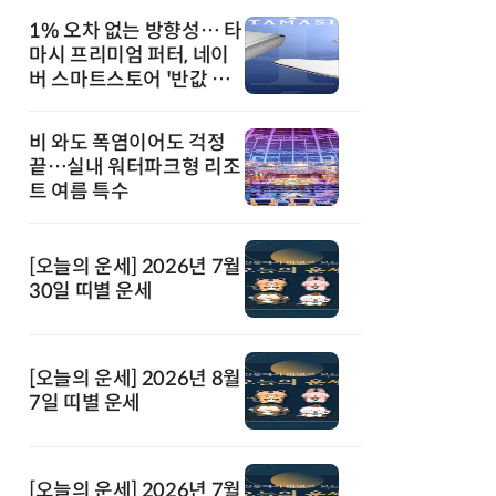
1% 오차 없는 방향성… 타
마시 프리미엄 퍼터, 네이
버 스마트스토어 '반값 할
인' 돌풍
비 와도 폭염이어도 걱정
끝…실내 워터파크형 리조
트 여름 특수
[오늘의 운세] 2026년 7월
30일 띠별 운세
[오늘의 운세] 2026년 8월
7일 띠별 운세
[오늘의 운세] 2026년 7월