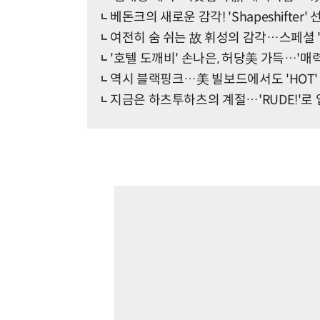
베돈크의 새로운 감각! 'Shapeshifter'
여전히 숨 쉬는 故 휘성의 감각…스페셜 
'호텔 도깨비' 손나은, 허당美 가득…'매력
역시 블랙핑크…美 빌보드에서도 'HOT'
지금은 하츠투하츠의 계절…'RUDE!'로 입