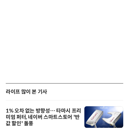
라이프 많이 본 기사
1% 오차 없는 방향성… 타마시 프리
미엄 퍼터, 네이버 스마트스토어 '반
값 할인' 돌풍