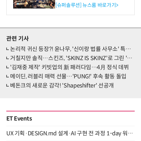
리 성료
[슈퍼솔루션] 뉴스룸 바로가기>
관련 기사
논리적 귀신 등장?! 윤나무, '신이랑 법률 사무소' 특별 출연
거칠지만 솔직…스킨즈, 'SKINZ IS SKINZ'로 그린 '청춘'
'김재중 제작' 키빗업의 新 패러다임…4月 정식 데뷔
메이딘, 러블리 매력 선물…'PUNG!' 후속 활동 돌입
베돈크의 새로운 감각! 'Shapeshifter' 선공개
ET Events
UX 기획·DESIGN.md 설계·AI 구현 전 과정 1-day 워크숍 with Claude Code·Codex 9월 15일 개최