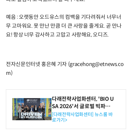
예음 : 오랫동안 오드유스의 컴백을 기다려줘서 너무너
무 고마워요. 못 만난 만큼 더 큰 사랑을 줄게요. 곧 만나
요! 항상 너무 감사하고 고맙고 사랑해요, 오디즈.
전자신문인터넷 홍은혜 기자 (gracehong@etnews.co
m)
다래전략사업화센터, 'BIO U
SA 2026'서 글로벌 빅파마
와의 비즈니스 미팅 지원…K
[다래전략사업화센터] 뉴스룸 바
로가기>
-바이오 해외 진출 교두보 확
보