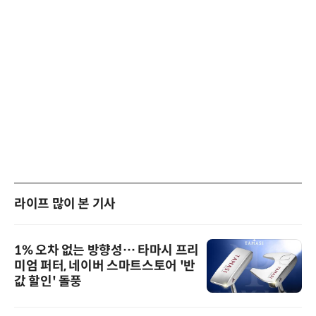
라이프 많이 본 기사
1% 오차 없는 방향성… 타마시 프리
미엄 퍼터, 네이버 스마트스토어 '반
값 할인' 돌풍