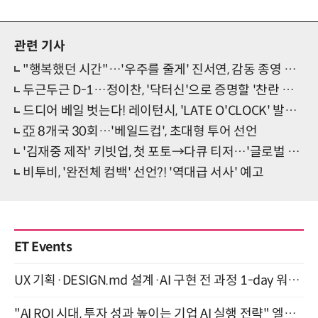
관련 기사
"행복했던 시간"…'우주를 줄게' 진서연, 감동 종영 메시지
두근두근 D-1…정이찬, '닥터신'으로 증명할 '찬란 존재감'
드디어 베일 벗는다! 레이턴시, 'LATE O'CLOCK' 발매 임박
亞 8개국 30회…'베일드컵', 초대형 투어 선언
'김재중 제작' 키빗업, 첫 포토→다큐 티저…'글로벌 핫루키' 예감
비투비, '완전체 컴백' 선언?! '역대급 서사' 예고
ET Events
UX 기획·DESIGN.md 설계·AI 구현 전 과정 1-day 워크숍 with Claude Code·Codex 9월 15일 개최
"AI ROI 시대, 투자 성과 높이는 기업 AI 실행 전략" 엘타워 6층 (9월 18일)