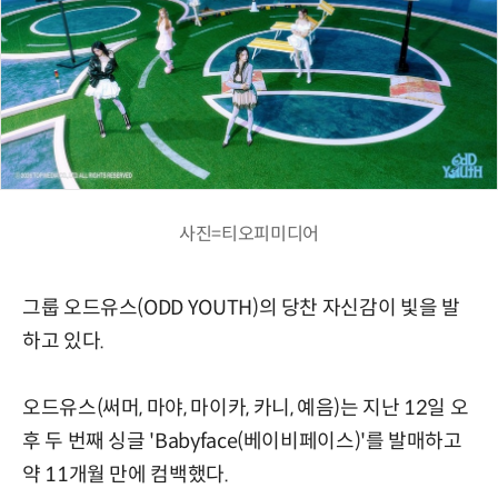
사진=티오피미디어
그룹 오드유스(ODD YOUTH)의 당찬 자신감이 빛을 발
하고 있다.
오드유스(써머, 마야, 마이카, 카니, 예음)는 지난 12일 오
후 두 번째 싱글 'Babyface(베이비페이스)'를 발매하고
약 11개월 만에 컴백했다.