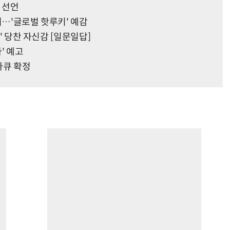
 선언
저…'글로벌 핫루키' 예감
e' 당찬 자신감 [일문일답]
' 예고
다큐 확정