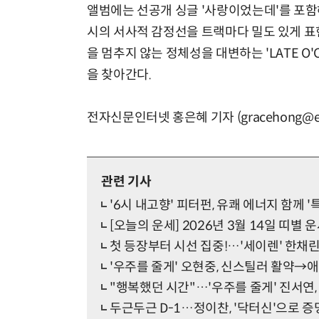
앨범에는 선공개 싱글 '사랑이었는데'를 포함
시의 서사적 감정선을 트랙마다 밀도 있게 표현
을 멈추지 않는 정체성을 대변하는 'LATE O
을 찾아간다.
전자신문인터넷 홍은혜 기자 (gracehong@et
관련 기사
'6시 내고향' 피터펀, 유쾌 에너지 함께 '
[오늘의 운세] 2026년 3월 14일 띠별 
첫 등장부터 시선 집중!…'세이렌' 한채린,
'우주를 줄게' 오현중, 신스틸러 활약→
"행복했던 시간"…'우주를 줄게' 진서연,
두근두근 D-1…정이찬, '닥터신'으로 증