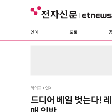
연예
포토
라이프 > 연예
드디어 베일 벗는다! 레이
매 임박