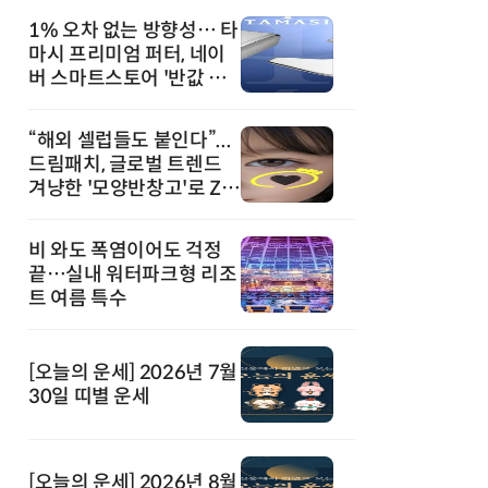
1% 오차 없는 방향성… 타
마시 프리미엄 퍼터, 네이
버 스마트스토어 '반값 할
인' 돌풍
“해외 셀럽들도 붙인다”...
드림패치, 글로벌 트렌드
겨냥한 '모양반창고'로 Z세
대 공략
비 와도 폭염이어도 걱정
끝…실내 워터파크형 리조
트 여름 특수
[오늘의 운세] 2026년 7월
30일 띠별 운세
[오늘의 운세] 2026년 8월