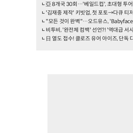
亞 8개국 30회…'베일드컵', 초대형 투어
'김재중 제작' 키빗업, 첫 포토→다큐 티
"모든 것이 완벽"…오드유스, 'Babyfac
비투비, '완전체 컴백' 선언?! '역대급 서사
日 열도 접수! 클로즈 유어 아이즈, 단독 