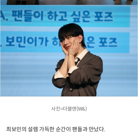
사진=더블앤(W&)
최보민의 설렘 가득한 순간이 팬들과 만났다.