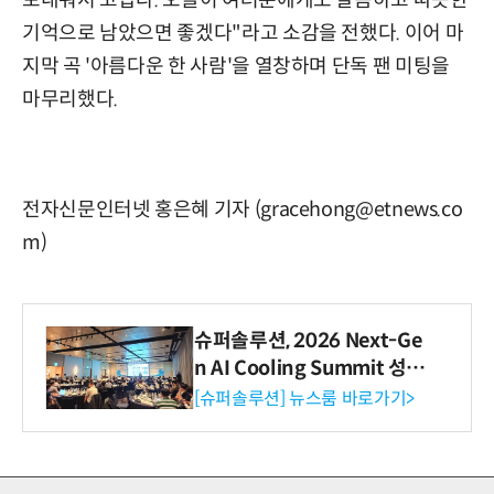
보내줘서 고맙다. 오늘이 여러분에게도 달콤하고 따뜻한
기억으로 남았으면 좋겠다"라고 소감을 전했다. 이어 마
지막 곡 '아름다운 한 사람'을 열창하며 단독 팬 미팅을
마무리했다.
전자신문인터넷 홍은혜 기자 (gracehong@etnews.co
m)
슈퍼솔루션, 2026 Next-Ge
n AI Cooling Summit 성황
리 성료
[슈퍼솔루션] 뉴스룸 바로가기>