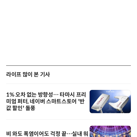
라이프 많이 본 기사
1% 오차 없는 방향성… 타마시 프리
미엄 퍼터, 네이버 스마트스토어 '반
값 할인' 돌풍
비 와도 폭염이어도 걱정 끝…실내 워