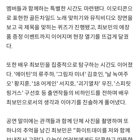
멤버들과 함께하는 특별한 시간도 마련됐다. 이모티콘으
로 표현한 골든차일드 노래 맞히기와 뮤직비디오 장면을
보고 곡 제목을 맞히는 퀴즈가 진행됐고, 최보민의 애장
품 증정 이벤트까지 이어지며 현장 열기를 뜨겁게 달궜
다.
또한 배우 최보민을 집중적으로 탐구하는 시간도 이어졌
다. '에이틴'의 류주하, '그림자 미녀' 김호인, '날 녹여주
오' 황지훈, '18 어게인' 서지호, '괴기열차' 우진, '스피릿
핑거스' 구선호 등 출연작들의 비하인드를 전하며 배우
최보민으로서의 생각과 이야기를 진솔하게 풀어냈다.
공연 말미에는 관객들과 함께 단체 사진을 촬영하며 또
하나의 추억을 남긴 최보민은 "화이트데이를 저와 함께