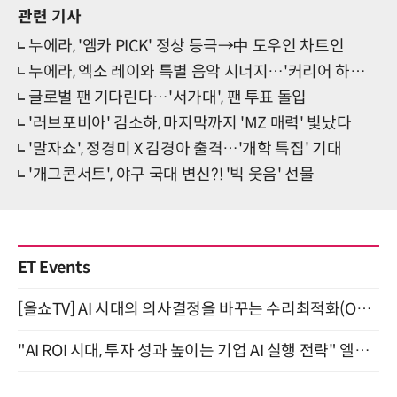
관련 기사
누에라, '엠카 PICK' 정상 등극→中 도우인 차트인
누에라, 엑소 레이와 특별 음악 시너지…'커리어 하이' 달성
글로벌 팬 기다린다…'서가대', 팬 투표 돌입
'러브포비아' 김소하, 마지막까지 'MZ 매력' 빛났다
'말자쇼', 정경미 X 김경아 출격…'개학 특집' 기대
'개그콘서트', 야구 국대 변신?! '빅 웃음' 선물
ET Events
[올쇼TV] AI 시대의 의사결정을 바꾸는 수리최적화(Optimization) 소개 (8/20 생방송)
"AI ROI 시대, 투자 성과 높이는 기업 AI 실행 전략" 엘타워 6층 (9월 18일)