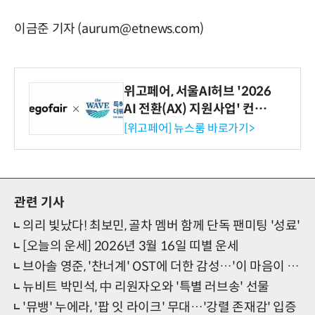
이금준 기자 (aurum@etnews.com)
위고페어, 서울AI허브 '2026
AI 전환(AX) 지원사업' 컨소
시엄 선정
[위고페어] 뉴스룸 바로가기>
관련 기사
의리 빛났다! 최보민, 골차 멤버 함께 단독 팬미팅 '성료'
[오늘의 운세] 2026년 3월 16일 띠별 운세
브아솔 영준, '찬너계' OST에 더한 감성…'이 마음이 사랑일까'
뉴비트 박민석, 中 리원자오와 '특별 러브송' 선물
'뮤뱅' 누에라, '팝 잇 라이크' 무대…'강렬 존재감' 입증