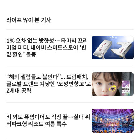
라이프 많이 본 기사
1% 오차 없는 방향성… 타마시 프리
미엄 퍼터, 네이버 스마트스토어 '반
값 할인' 돌풍
“해외 셀럽들도 붙인다”... 드림패치,
글로벌 트렌드 겨냥한 '모양반창고'로
Z세대 공략
비 와도 폭염이어도 걱정 끝…실내 워
터파크형 리조트 여름 특수