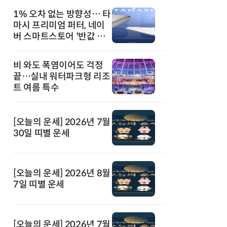
1% 오차 없는 방향성… 타
마시 프리미엄 퍼터, 네이
버 스마트스토어 '반값 할
인' 돌풍
비 와도 폭염이어도 걱정
끝…실내 워터파크형 리조
트 여름 특수
[오늘의 운세] 2026년 7월
30일 띠별 운세
[오늘의 운세] 2026년 8월
7일 띠별 운세
[오늘의 운세] 2026년 7월