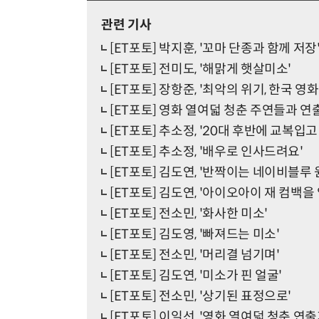
관련 기사
[ET포토] 박지훈, '꼬마 단종과 함께 저장
[ET포토] 전미도, '해맑게 햇살미소'
[ET포토] 장항준, '최악의 위기, 한국 영
[ET포토] 영화 열여덟 청춘 주연들과 연
[ET포토] 추소정, '20대 후반에 교복입고
[ET포토] 추소정, '배우로 인사드려요'
[ET포토] 김도연, '반짝이는 네이비블루 
[ET포토] 김도연, '아이오아이 재 컴백을
[ET포토] 전소민, '화사한 미소'
[ET포토] 김도영, '빠져드는 미소'
[ET포토] 전소민, '머리결 넘기며'
[ET포토] 김도연, '미소가 핀 얼굴'
[ET포토] 전소민, '상기된 표정으로'
[ET포토] 이일선, '영화 열여덟 청춘 연출