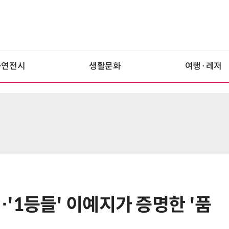
공연전시
생활문화
여행·레저
'1등들' 이예지가 증명한 '품