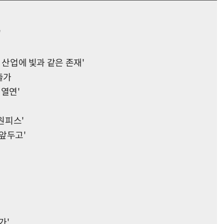
'
화 산업에 빛과 같은 존재'
출가
 열연'
원피스'
 앞두고'
가'