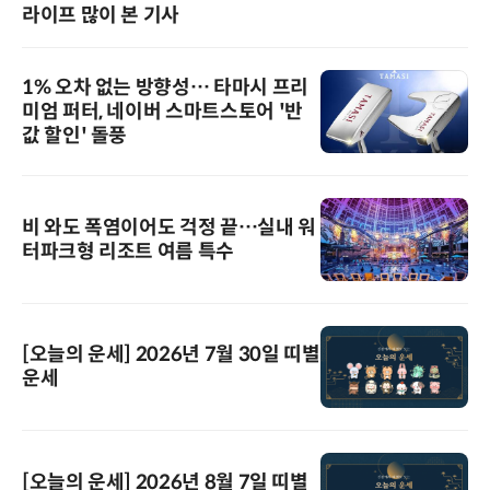
라이프 많이 본 기사
1% 오차 없는 방향성… 타마시 프리
미엄 퍼터, 네이버 스마트스토어 '반
값 할인' 돌풍
비 와도 폭염이어도 걱정 끝…실내 워
터파크형 리조트 여름 특수
[오늘의 운세] 2026년 7월 30일 띠별
운세
[오늘의 운세] 2026년 8월 7일 띠별