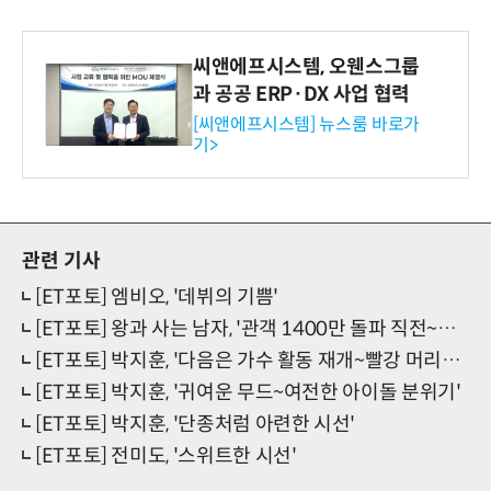
씨앤에프시스템, 오웬스그룹
과 공공 ERP·DX 사업 협력
[씨앤에프시스템] 뉴스룸 바로가
기>
관련 기사
[ET포토] 엠비오, '데뷔의 기쁨'
[ET포토] 왕과 사는 남자, '관객 1400만 돌파 직전~최종 흥행 스코어는'
[ET포토] 박지훈, '다음은 가수 활동 재개~빨강 머리로 변신'
[ET포토] 박지훈, '귀여운 무드~여전한 아이돌 분위기'
[ET포토] 박지훈, '단종처럼 아련한 시선'
[ET포토] 전미도, '스위트한 시선'