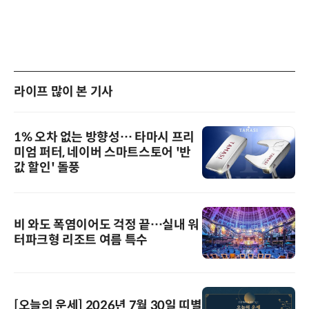
라이프 많이 본 기사
1% 오차 없는 방향성… 타마시 프리
미엄 퍼터, 네이버 스마트스토어 '반
값 할인' 돌풍
비 와도 폭염이어도 걱정 끝…실내 워
터파크형 리조트 여름 특수
[오늘의 운세] 2026년 7월 30일 띠별