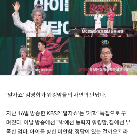
'말자쇼' 김영희가 워킹맘들의 사연과 만났다.
지난 16일 방송한 KBS2 '말자쇼'는 '개학' 특집으로 꾸
며졌다. 이날 방송에선 "밖에선 능력자 워킹맘, 집에선 부
족한 엄마. 아이를 향한 미안함, 정답이 있는 걸까요?"라