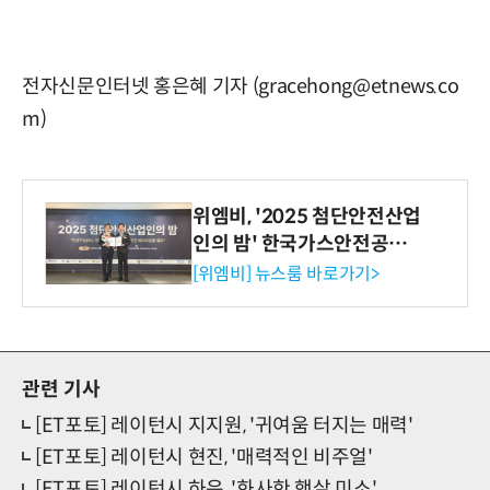
전자신문인터넷 홍은혜 기자 (gracehong@etnews.co
m)
위엠비, '2025 첨단안전산업
인의 밤' 한국가스안전공사
사장상 수상
[위엠비] 뉴스룸 바로가기>
관련 기사
[ET포토] 레이턴시 지지원, '귀여움 터지는 매력'
[ET포토] 레이턴시 현진, '매력적인 비주얼'
[ET포토] 레이턴시 하은, '화사한 햇살 미소'