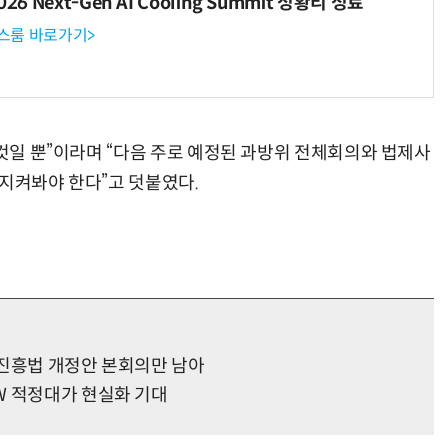
6 Next-Gen AI Cooling Summit 성황리 성료
뉴스룸 바로가기>
“계속 쫓아왔다”…도망치던 우크라 민간인 공격한 러 자폭 드론
진정한 우정?…친구 구하려다 둘 다 의자 틈에 목이 낀
 것일 뿐”이라며 “다음 주로 예정된 과방위 전체회의와 법제사
 지켜봐야 한다”고 덧붙였다.
W진흥법 개정안 본회의만 남아
W 적정대가 현실화 기대