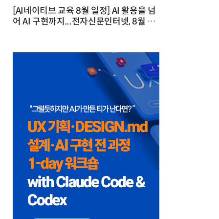
[AI네이티브 교육 8월 일정] AI 활용을 넘
어 AI 구현까지...전자신문인터넷, 8월 실
전 교육·워크숍 개최 발행일 : 2026-07-
23 10:46