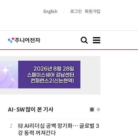
English
로그인
회원가입
AI·SW 많이 본 기사
1
韓 AI리더십 공백 장기화… 글로벌 3
6
[테크 차이나
강 동력 꺼져간다
1위… 중