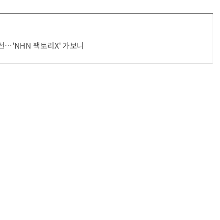
전선…'NHN 팩토리X' 가보니