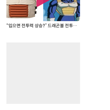
 순간
“입으면 전투력 상승?” 드래곤볼 전투복 닮은 중량조끼