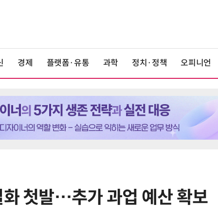
신
경제
플랫폼·유통
과학
정치·정책
오피니언
실화 첫발…추가 과업 예산 확보
6
[테크 차이나] DeepSeek V4 Flash
1위… 중국 모델 강세 지속