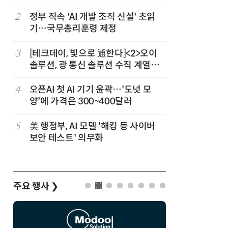
(OpenR
순위)
2
정부 직속 'AI 개발 조직 신설' 초읽
7
구광모 L
기…국무총리훈령 제정
서 젠슨 
3
[테크데이, 빛으로 通한다]<2>오이
8
국산 CS
솔루션, 광 통신 솔루션 수직 계열
다…5개사
화…'실리콘 포토닉스·CPO 집중 공
략'
4
오픈AI 첫 AI 기기 윤곽…'도넛 모
9
코히어, 
양'에 가격은 300~400달러
원…“韓이
5
美 행정부, AI 모델 '해킹 등 사이버
10
[르포] 정
보안 테스트' 의무화
선…'NH
주요 행사
❯