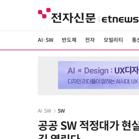
AI·SW
반도체
전자
모빌리티
통
AI·SW
SW
공공 SW 적정대가 현