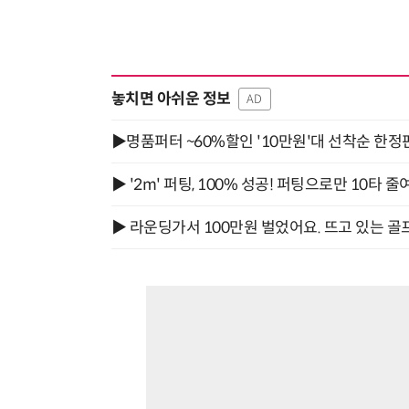
놓치면 아쉬운 정보
AD
▶명품퍼터 ~60%할인 '10만원'대 선착순 한정
▶ '2m' 퍼팅, 100% 성공! 퍼팅으로만 10타 줄
▶ 라운딩가서 100만원 벌었어요. 뜨고 있는 골