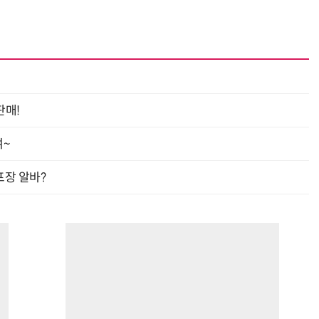
판매!
여~
프장 알바?