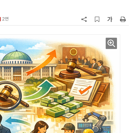
(OpenRouter 주간 AI 모델 사용량
순위)
7
구광모 LG 회장, 내주 美 실리콘밸리
서 젠슨 황 재회동
2면
8
국산 CSP사 '마켓플레이스' 커졌
다…5개사 등록 솔루션 1439개
9
코히어, 통제 가능한 소버린 AI 지
원…“韓이 아태 승부처”
10
[르포] 정부 GPU 7656장 운영 최전
선…'NHN 팩토리X' 가보니