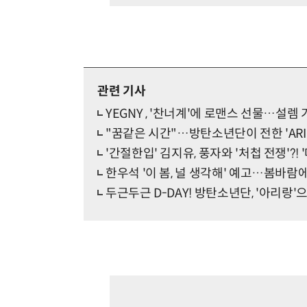
관련 기사
YEGNY , '찬너계'에 로맨스 선물…설렘 가득 
"꿈같은 시간"…방탄소년단이 전한 'ARI
'간절한입' 김지유, 풍자와 '처첩 전쟁'?! 
한우석 '이 봄, 널 생각해' 예고…봄바람에
두근두근 D-DAY! 방탄소년단, '아리랑'으로