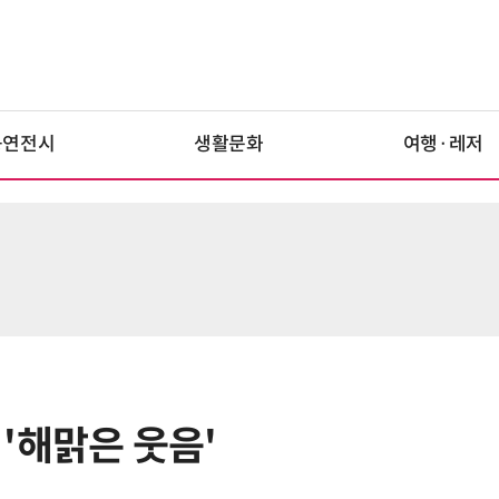
공연전시
생활문화
여행·레저
 '해맑은 웃음'