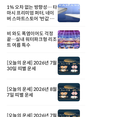
1% 오차 없는 방향성… 타
마시 프리미엄 퍼터, 네이
버 스마트스토어 '반값 할
인' 돌풍
비 와도 폭염이어도 걱정
끝…실내 워터파크형 리조
트 여름 특수
[오늘의 운세] 2026년 7월
30일 띠별 운세
[오늘의 운세] 2026년 8월
7일 띠별 운세
[오늘의 운세] 2026년 7월