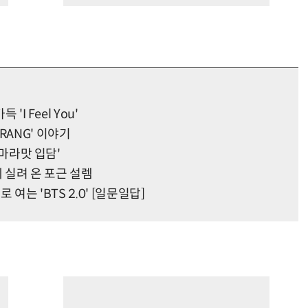
'I Feel You'
RANG' 이야기
'마라맛 입담'
 실려 온 포근 설렘
 여는 'BTS 2.0' [일문일답]