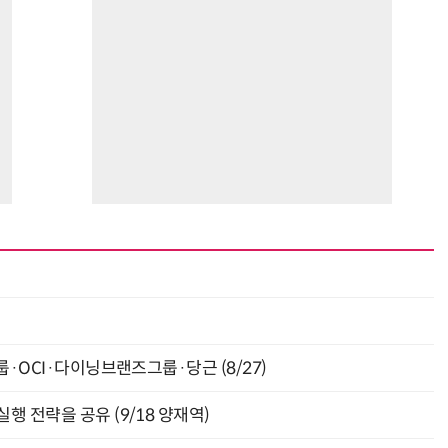
최
룹·OCI·다이닝브랜즈그룹·당근 (8/27)
행 전략을 공유 (9/18 양재역)