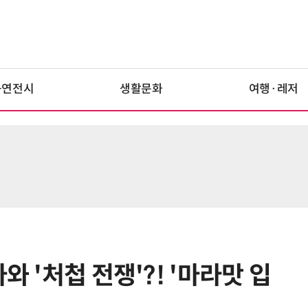
공연전시
생활문화
여행·레저
와 '처첩 전쟁'?! '마라맛 입