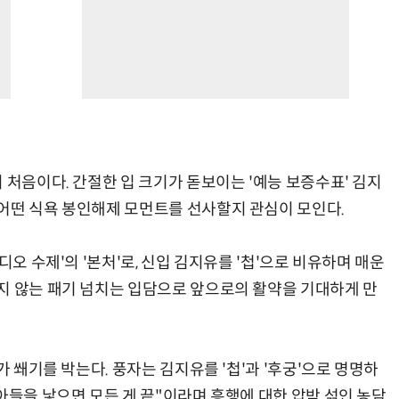
 처음이다. 간절한 입 크기가 돋보이는 '예능 보증수표' 김지
어떤 식욕 봉인해제 모먼트를 선사할지 관심이 모인다.
디오 수제'의 '본처'로, 신입 김지유를 '첩'으로 비유하며 매운
지 않는 패기 넘치는 입담으로 앞으로의 활약을 기대하게 만
가 쐐기를 박는다. 풍자는 김지유를 '첩'과 '후궁'으로 명명하
아들을 낳으면 모든 게 끝"이라며 흥행에 대한 압박 섞인 농담