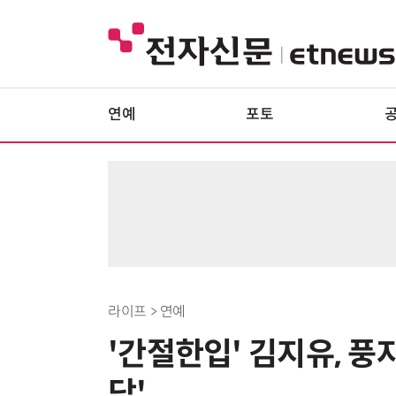
연예
포토
라이프 > 연예
'간절한입' 김지유, 풍자
담'