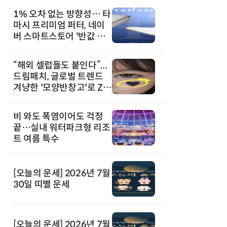
1% 오차 없는 방향성… 타
마시 프리미엄 퍼터, 네이
버 스마트스토어 '반값 할
인' 돌풍
“해외 셀럽들도 붙인다”...
드림패치, 글로벌 트렌드
겨냥한 '모양반창고'로 Z세
대 공략
비 와도 폭염이어도 걱정
끝…실내 워터파크형 리조
트 여름 특수
[오늘의 운세] 2026년 7월
30일 띠별 운세
[오늘의 운세] 2026년 7월