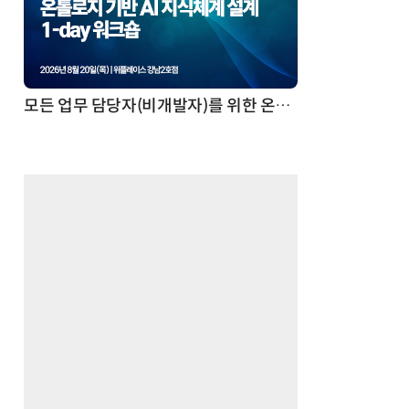
모든 업무 담당자(비개발자)를 위한 온톨로지 기반 AI 지식체계 설계 1-day 워크숍