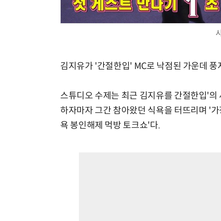
김지유가 '간절한입' MC로 낙점된 가운데 
스튜디오 수제는 최근 김지유를 간절한입'의 새
하자마자 그간 참아왔던 식욕을 터뜨리며 '가
욕 봉인해제 먹방 토크쇼'다.