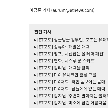
이금준 기자 (aurum@etnews.com)
관련 기사
[ET포토] 싱글벙글 김두현, '포즈는 유쾌
[ET포토] 송류아, '해맑은 매력'
[ET포토] 뱀프, '시선잡는 올 레더 패션'
[ET포토] 연화, '시스루 롱 스커트'
[ET포토] 김리원, '매력을 활짝'
[ET포토] PIX, '유니크한 혼성 그룹'
[ET포토] PIX 채희, '라인 돋보이는 몸매'
[ET포토] PIX 채희, '남들에게 없는 매력'
[ET포토] 김지원, '주변이 밝아지는 볼터
[ET포토] 김지원, '미소에 담긴 아름다움'