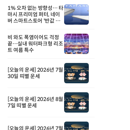
1% 오차 없는 방향성… 타
마시 프리미엄 퍼터, 네이
버 스마트스토어 '반값 할
인' 돌풍
비 와도 폭염이어도 걱정
끝…실내 워터파크형 리조
트 여름 특수
[오늘의 운세] 2026년 7월
30일 띠별 운세
[오늘의 운세] 2026년 8월
7일 띠별 운세
[오늘의 운세] 2026년 7월