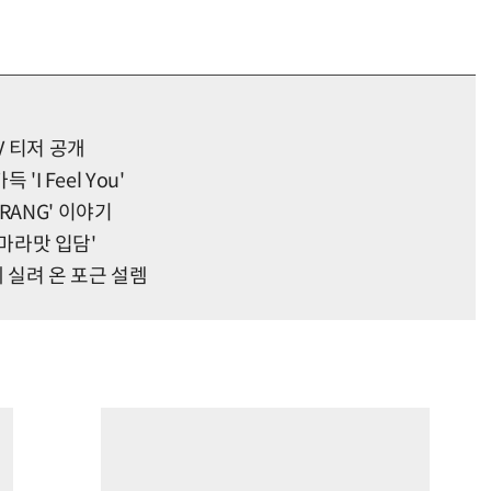
V 티저 공개
'I Feel You'
RANG' 이야기
'마라맛 입담'
 실려 온 포근 설렘