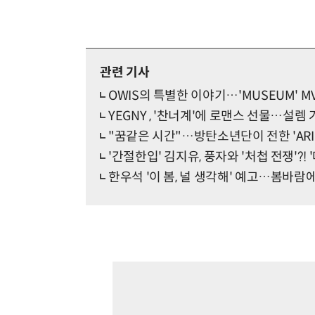
관련 기사
OWIS의 특별한 이야기…'MUSEUM' M
YEGNY , '찬너계'에 로맨스 선물…설렘 가득 
"꿈같은 시간"…방탄소년단이 전한 'ARI
'간절한입' 김지유, 풍자와 '처첩 전쟁'?! 
한우석 '이 봄, 널 생각해' 예고…봄바람에