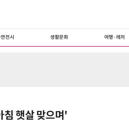
공연전시
생활문화
여행·레저
'아침 햇살 맞으며'