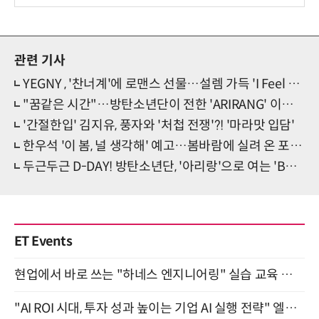
관련 기사
YEGNY , '찬너계'에 로맨스 선물…설렘 가득 'I Feel You'
"꿈같은 시간"…방탄소년단이 전한 'ARIRANG' 이야기
'간절한입' 김지유, 풍자와 '처첩 전쟁'?! '마라맛 입담'
한우석 '이 봄, 널 생각해' 예고…봄바람에 실려 온 포근 설렘
두근두근 D-DAY! 방탄소년단, '아리랑'으로 여는 'BTS 2.0' [일문일답]
ET Events
현업에서 바로 쓰는 "하네스 엔지니어링" 실습 교육 워크숍 8월 20일 개최
"AI ROI 시대, 투자 성과 높이는 기업 AI 실행 전략" 엘타워 6층 (9월 18일)