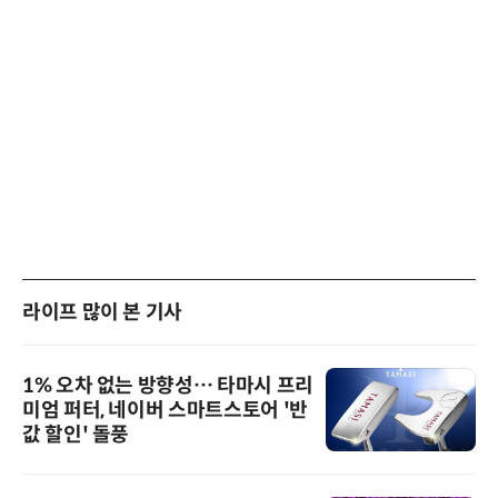
라이프 많이 본 기사
1% 오차 없는 방향성… 타마시 프리
미엄 퍼터, 네이버 스마트스토어 '반
값 할인' 돌풍