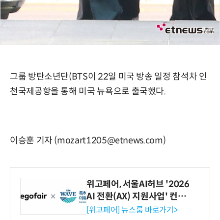
그룹 방탄소년단(BTS이 22일 미국 방송 일정 참석차 인
천국제공항을 통해 미국 뉴욕으로 출국했다.
이승훈 기자 (mozart1205@etnews.com)
위고페어, 서울AI허브 '2026
AI 전환(AX) 지원사업' 컨소
시엄 선정
[위고페어] 뉴스룸 바로가기>