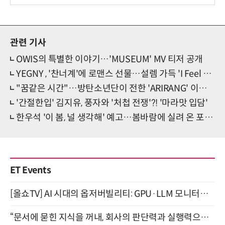
션 선봬 [영상]
관련 기사
OWIS의 특별한 이야기…'MUSEUM' MV 티저 공개
YEGNY , '찬너계'에 로맨스 선물…설렘 가득 'I Feel You'
"꿈같은 시간"…방탄소년단이 전한 'ARIRANG' 이야기
'간절한입' 김지유, 풍자와 '처첩 전쟁'?! '마라맛 입담'
한우석 '이 봄, 널 생각해' 예고…봄바람에 실려 온 포근 설렘
ET Events
[올쇼TV] AI 시대의 옵저버빌리티: GPU·LLM 모니터링부터 AI 기반 장애 대응까지 (8/11 생방송)
“문서에 묻힌 지식을 꺼내, 회사의 판단력과 실행력으로 바꾸다” (8/20)