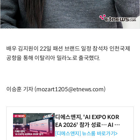
배우 김지원이 22일 패션 브랜드 일정 참석차 인천국제
공항을 통해 이탈리아 밀라노로 출국했다.
이승훈 기자 (mozart1205@etnews.com)
디에스앤지, 'AI EXPO KOR
EA 2026' 참가 성료… AI 전
생애주기 아우르는 통합 솔루
[디에스앤지] 뉴스룸 바로가기>