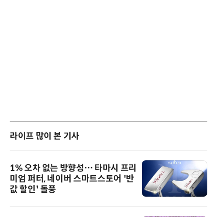
라이프 많이 본 기사
1% 오차 없는 방향성… 타마시 프리
미엄 퍼터, 네이버 스마트스토어 '반
값 할인' 돌풍