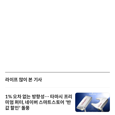
라이프 많이 본 기사
1% 오차 없는 방향성… 타마시 프리
미엄 퍼터, 네이버 스마트스토어 '반
값 할인' 돌풍