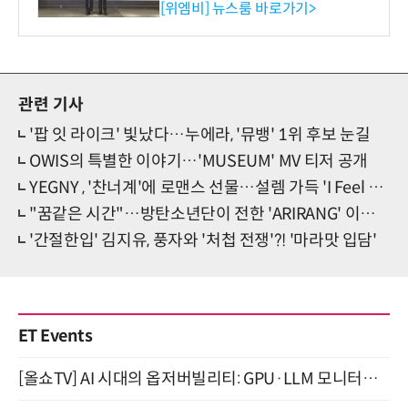
사장상 수상
[위엠비] 뉴스룸 바로가기>
관련 기사
'팝 잇 라이크' 빛났다…누에라, '뮤뱅' 1위 후보 눈길
OWIS의 특별한 이야기…'MUSEUM' MV 티저 공개
YEGNY , '찬너계'에 로맨스 선물…설렘 가득 'I Feel You'
"꿈같은 시간"…방탄소년단이 전한 'ARIRANG' 이야기
'간절한입' 김지유, 풍자와 '처첩 전쟁'?! '마라맛 입담'
ET Events
[올쇼TV] AI 시대의 옵저버빌리티: GPU·LLM 모니터링부터 AI 기반 장애 대응까지 (8/11 생방송)