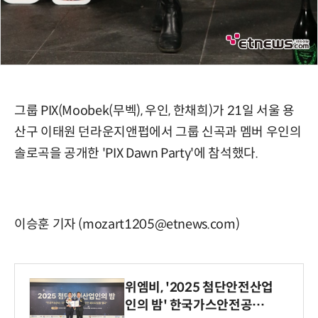
그룹 PIX(Moobek(무벡), 우인, 한채희)가 21일 서울 용
산구 이태원 던라운지앤펍에서 그룹 신곡과 멤버 우인의
솔로곡을 공개한 'PIX Dawn Party'에 참석했다.
이승훈 기자 (mozart1205@etnews.com)
위엠비, '2025 첨단안전산업
인의 밤' 한국가스안전공사