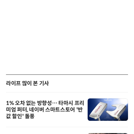
라이프 많이 본 기사
1% 오차 없는 방향성… 타마시 프리
미엄 퍼터, 네이버 스마트스토어 '반
값 할인' 돌풍