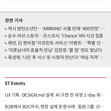
관련 기사
역시 방탄소년단…'ARIRANG' 사흘 만에 '400만장' 위엄
순수 러브 스토리…코스모시, 'Chance' MV 시선 집중
래빈, 日 편의점 '이프린트 서비스' 이벤트…'특별 선물' 눈길
'미혼남녀의 효율적 만남' 김정영, '쿨 맘' 면모 빛났다
육성재, '나인 투 식스'로 시청자 만난다! '여심 저격' 기대
ET Events
UX 기획·DESIGN.md 설계·AI 구현 전 과정 1-day 워크숍 with Claude Code·Codex 9월 15일 개최
B2B에서 B2C까지, 현장 실제 운영사례 : 동원그룹·OCI·다이닝브랜즈그룹·당근 (8/27)