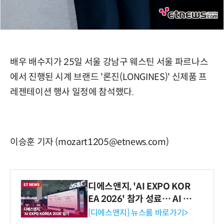
배우 배수지가 25일 서울 강남구 웨스틴 서울 파르나스
에서 진행된 시계 브랜드 '론진(LONGINES)' 신제품 프
레젠테이션 행사 일정에 참석했다.
이승훈 기자 (mozart1205@etnews.com)
디에스앤지, 'AI EXPO KOR
EA 2026' 참가 성료… AI 전
생애주기 아우르는 통합 솔루
[디에스앤지] 뉴스룸 바로가기>
션 선봬 [영상]