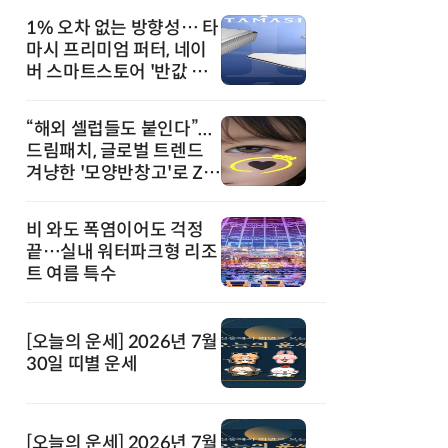
1% 오차 없는 방향성… 타
마시 프리미엄 퍼터, 네이
버 스마트스토어 '반값 할
인' 돌풍
“해외 셀럽들도 붙인다”...
드림패치, 글로벌 트렌드
겨냥한 '모양반창고'로 Z세
대 공략
비 와도 폭염이어도 걱정
끝…실내 워터파크형 리조
트 여름 특수
[오늘의 운세] 2026년 7월
30일 띠별 운세
[오늘의 운세] 2026년 7월