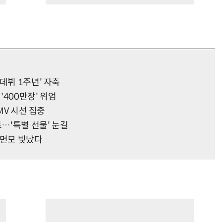
데뷔 1주년' 자축
'400만장' 위엄
MV 시선 집중
트…'특별 선물' 눈길
' 면모 빛났다