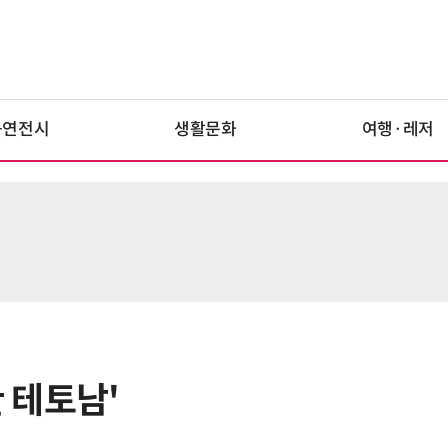
공연전시
생활문화
여행·레저
한 테토남'