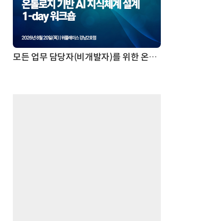
모든 업무 담당자(비개발자)를 위한 온톨로지 기반 AI 지식체계 설계 1-day 워크숍