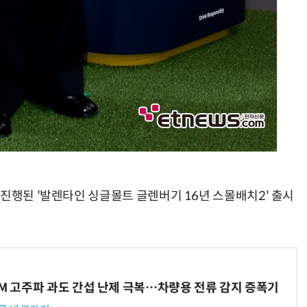
진행된 '발렌타인 싱글몰트 글렌버기 16년 스몰배치2' 출시
WM 고주파 과도 간섭 난제 극복…차량용 전류 감지 증폭기