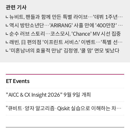
관련 기사
뉴비트, 팬들과 함께 만든 특별 라이브…'데뷔 1주년' 자축
역시 방탄소년단…'ARIRANG' 사흘 만에 '400만장' 위엄
순수 러브 스토리…코스모시, 'Chance' MV 시선 집중
래빈, 日 편의점 '이프린트 서비스' 이벤트…'특별 선물' 눈길
'미혼남녀의 효율적 만남' 김정영, '쿨 맘' 면모 빛났다
ET Events
"AICC & CX Insight 2026" 9월 9일 개최
“큐비트·양자 알고리즘·Qiskit 실습으로 이해하는 차세대 컴퓨팅” (8/28)