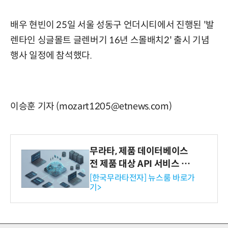
배우 현빈이 25일 서울 성동구 언더시티에서 진행된 '발
렌타인 싱글몰트 글렌버기 16년 스몰배치2' 출시 기념
행사 일정에 참석했다.
이승훈 기자 (mozart1205@etnews.com)
무라타, 제품 데이터베이스
전 제품 대상 API 서비스 제
공…73개 제품 카테고리로
[한국무라타전자] 뉴스룸 바로가
기>
확대