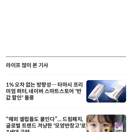
라이프 많이 본 기사
1% 오차 없는 방향성… 타마시 프리
미엄 퍼터, 네이버 스마트스토어 '반
값 할인' 돌풍
“해외 셀럽들도 붙인다”... 드림패치,
글로벌 트렌드 겨냥한 '모양반창고'로