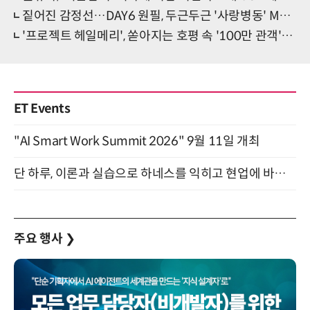
짙어진 감정선…DAY6 원필, 두근두근 '사랑병동' MV 티저
'프로젝트 헤일메리', 쏟아지는 호평 속 '100만 관객' 돌파
ET Events
"AI Smart Work Summit 2026" 9월 11일 개최
단 하루, 이론과 실습으로 하네스를 익히고 현업에 바로 쓰는 핸즈온 워크숍 (8/20)
주요 행사
❯