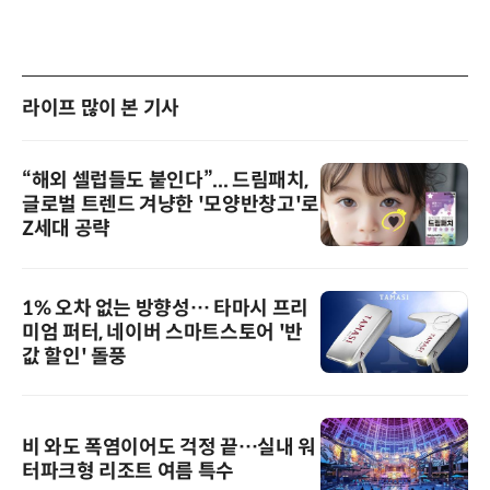
라이프 많이 본 기사
“해외 셀럽들도 붙인다”... 드림패치,
글로벌 트렌드 겨냥한 '모양반창고'로
Z세대 공략
1% 오차 없는 방향성… 타마시 프리
미엄 퍼터, 네이버 스마트스토어 '반
값 할인' 돌풍
비 와도 폭염이어도 걱정 끝…실내 워
터파크형 리조트 여름 특수