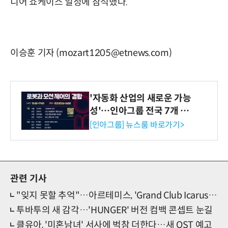
디어 쇼케이스 일정에 참석했다.
이승훈 기자 (mozart1205@etnews.com)
'자동화 산업의 새로운 가능
성'…인아그룹 전국 7개 도
시 세미나 페어 개최
[인아그룹] 뉴스룸 바로가기>
관련 기사
"잊지 못할 추억"…아르테미스, 'Grand Club Icarus' 화려 피날레
투바투의 새 감각…'HUNGER' 버전 컴백 콘셉트 눈길
클유아, '미혼남녀' 서사에 벅참 더한다…새 OST 예고