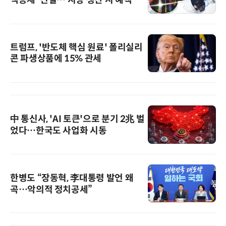
트럼프, '반도체 핵심 원료' 폴리실리
콘 파생상품에 15% 관세
中 통신사, 'AI 토큰'으로 분기 2兆 벌
었다…한국도 사업화 시동
한병도 “장동혁, 李대통령 발언 왜
곡…악의적 정치공세”