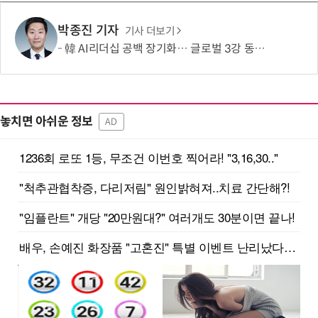
박종진 기자
기사 더보기
韓 AI리더십 공백 장기화… 글로벌 3강 동력 꺼져간다
놓치면 아쉬운 정보
AD