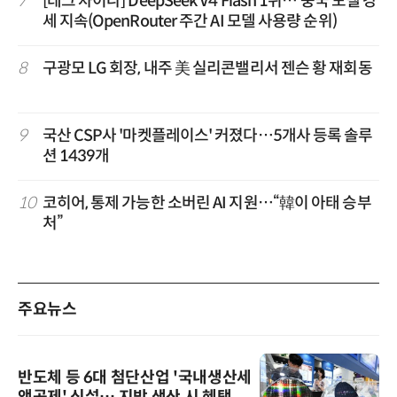
7
[테크 차이나] DeepSeek V4 Flash 1위… 중국 모델 강
세 지속(OpenRouter 주간 AI 모델 사용량 순위)
8
구광모 LG 회장, 내주 美 실리콘밸리서 젠슨 황 재회동
9
국산 CSP사 '마켓플레이스' 커졌다…5개사 등록 솔루
션 1439개
10
코히어, 통제 가능한 소버린 AI 지원…“韓이 아태 승부
처”
주요뉴스
반도체 등 6대 첨단산업 '국내생산세
액공제' 신설… 지방 생산 시 혜택