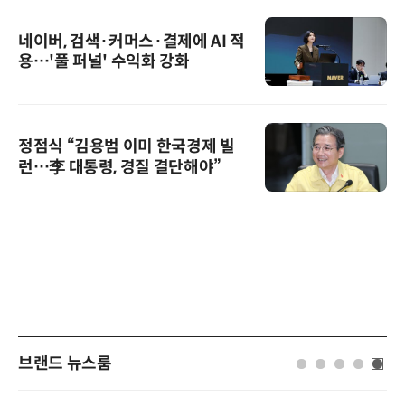
네이버, 검색·커머스·결제에 AI 적
용…'풀 퍼널' 수익화 강화
정점식 “김용범 이미 한국경제 빌
런…李 대통령, 경질 결단해야”
브랜드 뉴스룸