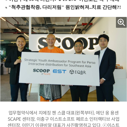
업무협약식에서 지에징 첸 스쿱 대표(왼쪽부터), 에단 옹 용센
SCAPE 센터장, 이충구 이스트소프트 페르소 인터랙티브 사업
센터장, 이민기 이큐비알 대표가 사진촬영하고 있다. ⓒ이스트