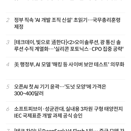
2
정부 직속 'AI 개발 조직 신설' 초읽기…국무총리훈령
제정
3
[테크데이, 빛으로 通한다]<2>오이솔루션, 광 통신 솔
루션 수직 계열화…'실리콘 포토닉스·CPO 집중 공략'
4
美 행정부, AI 모델 '해킹 등 사이버 보안 테스트' 의무화
5
오픈AI 첫 AI 기기 윤곽…'도넛 모양'에 가격은
300~400달러
6
소프트피브이·성균관대, 실내용 3차원 구형 태양전지
IEC 국제표준 개발 과제 공식 승인