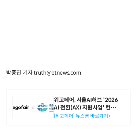
박종진 기자 truth@etnews.com
위고페어, 서울AI허브 '2026
AI 전환(AX) 지원사업' 컨소
시엄 선정
[위고페어] 뉴스룸 바로가기>