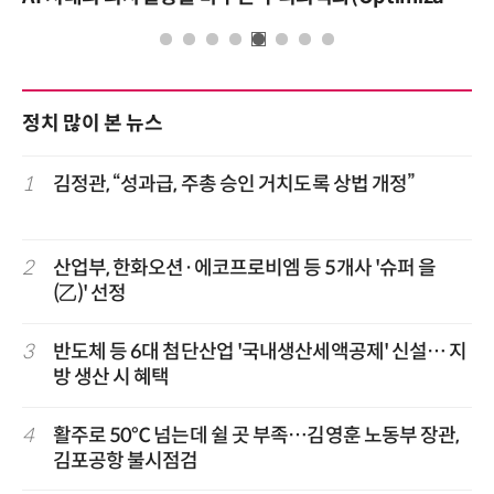
정치 많이 본 뉴스
1
김정관, “성과급, 주총 승인 거치도록 상법 개정”
2
산업부, 한화오션·에코프로비엠 등 5개사 '슈퍼 을
(乙)' 선정
3
반도체 등 6대 첨단산업 '국내생산세액공제' 신설… 지
방 생산 시 혜택
4
활주로 50℃ 넘는데 쉴 곳 부족…김영훈 노동부 장관,
김포공항 불시점검