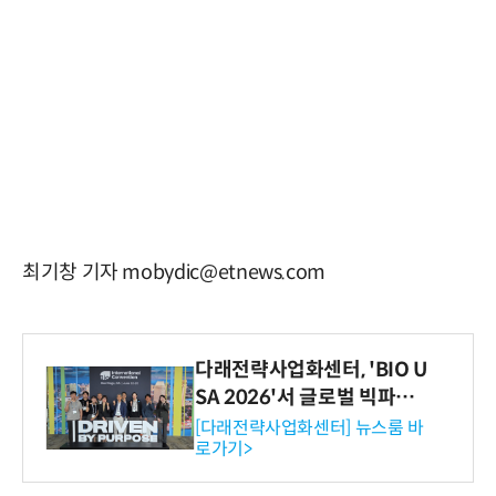
최기창 기자 mobydic@etnews.com
다래전략사업화센터, 'BIO U
SA 2026'서 글로벌 빅파마
와의 비즈니스 미팅 지원…K
[다래전략사업화센터] 뉴스룸 바
로가기>
-바이오 해외 진출 교두보 확
보