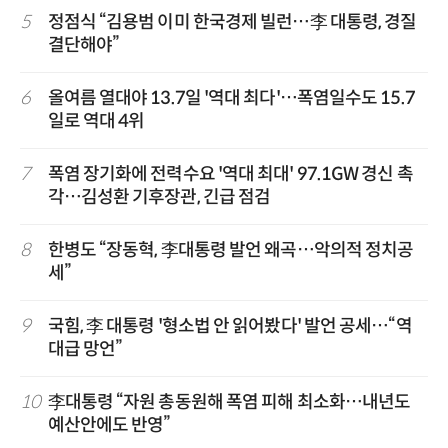
5
정점식 “김용범 이미 한국경제 빌런…李 대통령, 경질
결단해야”
6
올여름 열대야 13.7일 '역대 최다'…폭염일수도 15.7
일로 역대 4위
7
폭염 장기화에 전력수요 '역대 최대' 97.1GW 경신 촉
각…김성환 기후장관, 긴급 점검
8
한병도 “장동혁, 李대통령 발언 왜곡…악의적 정치공
세”
9
국힘, 李 대통령 '형소법 안 읽어봤다' 발언 공세…“역
대급 망언”
10
李대통령 “자원 총동원해 폭염 피해 최소화…내년도
예산안에도 반영”