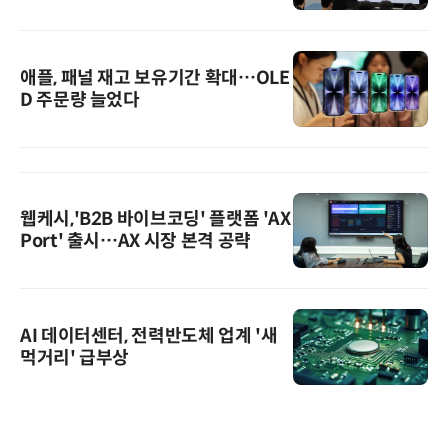
애플, 패널 재고 보유기간 확대…OLE
D 주문량 늘었다
웹케시,'B2B 바이브코딩' 플랫폼 'AX
Port' 출시…AX 시장 본격 공략
AI 데이터센터, 전력반도체 업계 '새
먹거리' 급부상