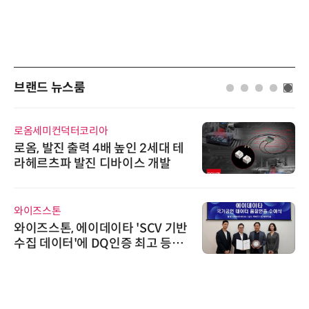
브랜드 뉴스룸
다래전략사업화센터
다래전략사업화센터, 'BIO USA 2
026'서 글로벌 빅파마와의 비즈니
스 미팅 지원…K-바이오 해외 진출
교두보 확보
씨앤에프시스템
씨앤에프시스템, 오웬스그룹과 공
공 ERP·DX 사업 협력
노보센스
노보센스, PWM 고주파 과도 간섭