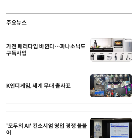
주요뉴스
가전 패러다임 바뀐다…파나소닉도
구독사업
K인디게임, 세계 무대 출사표
'모두의 AI' 컨소시엄 영입 경쟁 불붙
어