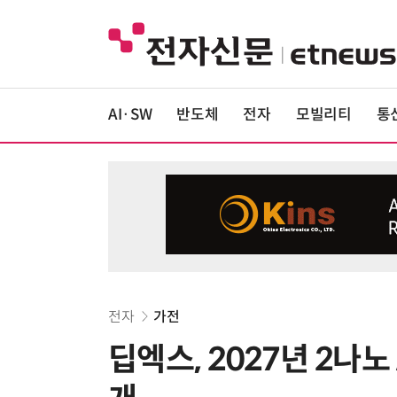
AI·SW
반도체
전자
모빌리티
통
전자
가전
딥엑스, 2027년 2나노