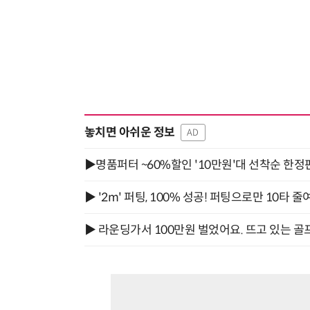
놓치면 아쉬운 정보
AD
▶명품퍼터 ~60%할인 '10만원'대 선착순 한정
▶ '2m' 퍼팅, 100% 성공! 퍼팅으로만 10타 줄
▶ 라운딩가서 100만원 벌었어요. 뜨고 있는 골