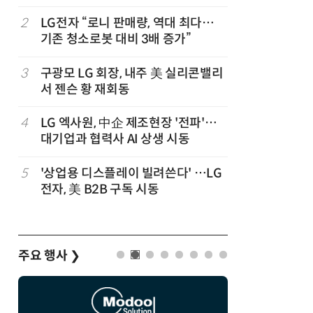
,
2
LG전자 “로니 판매량, 역대 최다…
7
“상장폐지
기존 청소로봇 대비 3배 증가”
주가 부양
3
구광모 LG 회장, 내주 美 실리콘밸리
8
[사설] 美
서 젠슨 황 재회동
지 대응을
4
LG 엑사원, 中企 제조현장 '전파'…
9
바디프랜드
대기업과 협력사 AI 상생 시동
장…美 이
5
'상업용 디스플레이 빌려쓴다' …LG
10
[ET단상]
전자, 美 B2B 구독 시동
향적 세제
주요 행사
❯