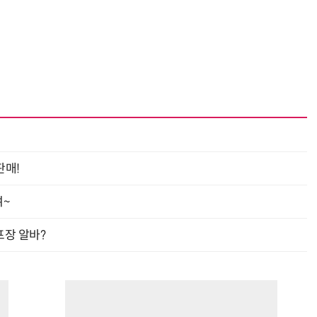
판매!
여~
프장 알바?