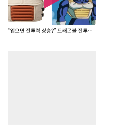
 순간
“입으면 전투력 상승?” 드래곤볼 전투복 닮은 중량조끼