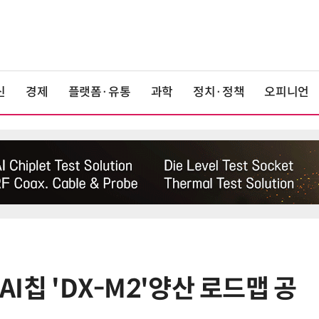
신
경제
플랫폼·유통
과학
정치·정책
오피니언
 AI칩 'DX-M2'양산 로드맵 공
6
'게이밍위크' 삼성전자-LG전자 유
서 TV·모니터 '大戰'