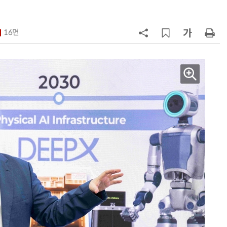
7
“상장폐지 막아라”…중소 가전 기업
주가 부양 '총력전'
16면
8
[사설] 美 AIDC 냉각 시장, 우리도 현
지 대응을
9
바디프랜드, '미니' 브랜드 글로벌 확
장…美 이어 동남아·유럽 진출
10
[ET단상] 2026 세제개편안, 성장지
향적 세제를 바란다