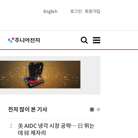
English
로그인
회원가입
전자 많이 본 기사
럽
1
美 AIDC 냉각 시장 공략… 日 뛰는
6
'게이밍위
데 韓 제자리
서 TV·모