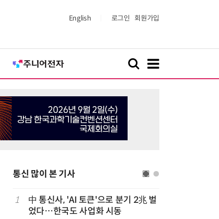
English
로그인
회원가입
통신 많이 본 기사
1
中 통신사, 'AI 토큰'으로 분기 2兆 벌
6
쿠팡플레이
었다…한국도 사업화 시동
에 '역조