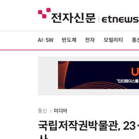
AI·SW
반도체
전자
모빌리티
통
통신
미디어
국립저작권박물관, 23·