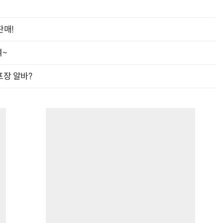
판매!
여~
프장 알바?