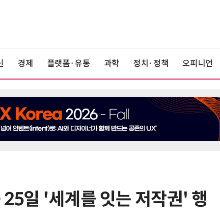
신
경제
플랫폼·유통
과학
정치·정책
오피니언
25일 '세계를 잇는 저작권' 행
6
쿠팡플레이, 이강인 데뷔전 직관 팬
에 '역조공' 선물 쏜다