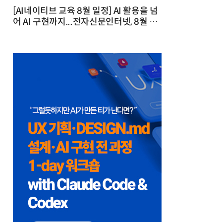
[AI네이티브 교육 8월 일정] AI 활용을 넘
어 AI 구현까지...전자신문인터넷, 8월 실
전 교육·워크숍 개최 발행일 : 2026-07-
23 10:46