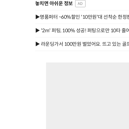
놓치면 아쉬운 정보
AD
▶명품퍼터 ~60%할인 '10만원'대 선착순 한정
▶ '2m' 퍼팅, 100% 성공! 퍼팅으로만 10타 줄
▶ 라운딩가서 100만원 벌었어요. 뜨고 있는 골