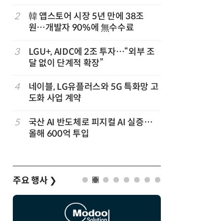
2
韓 앱스토어 시장 5년 만에 38조
7
라이엇게임
원…개발자 90%에 無수수료
최대 TF
숲' 띄운
3
LGU+, AIDC에 2조 투자…“외부 조
8
삼성 갤럭
달 없이 단계적 확장”
100여개
4
네이블, LG유플러스와 5G 특화망 고
9
KTis, 
도화 사업 계약
기' 운영
5
국산 AI 반도체로 피지컬 AI 실증…
10
게임산업법
올해 600억 투입
흥 중심 
주요 행사
❯