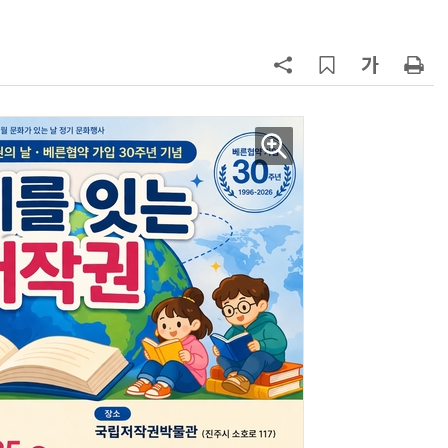
7
라이엇게임즈, 더현대 서울서 역대
최대 TFT 축제…신규 세트 '신비의
숲' 띄운다
8
삼성 갤럭시 Z8·워치9 국내 출시…
100여개국 순차 판매
9
KTis, 고령층 위한 '택시 대신 불러주
기' 운영
10
게임산업법 개편 논의 본격화... “진
흥 중심 전환 속 세부 보완 필요”