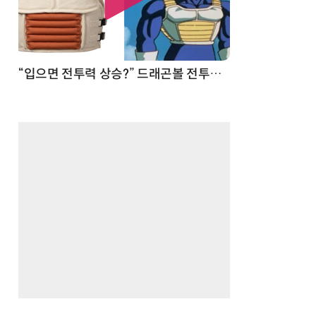
 순간
“입으면 전투력 상승?” 드래곤볼 전투복 닮은 중량조끼