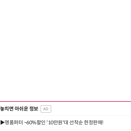
놓치면 아쉬운 정보
AD
▶명품퍼터 ~60%할인 '10만원'대 선착순 한정판매!