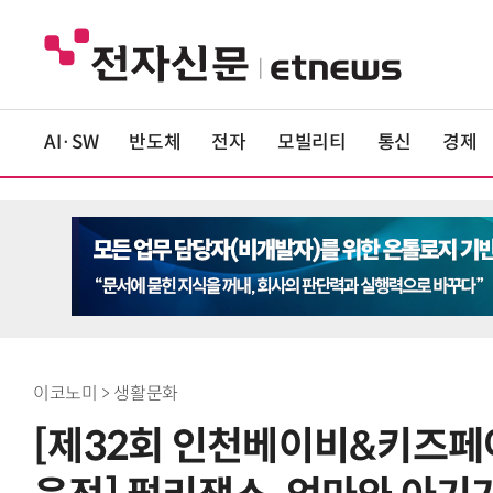
AI·SW
반도체
전자
모빌리티
통신
경제
이코노미 > 생활문화
[제32회 인천베이비&키즈페