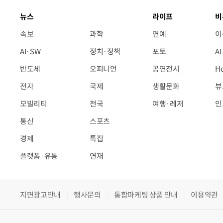
뉴스
라이프
비
속보
과학
연예
이
AI·SW
정치·정책
포토
A
반도체
오피니언
공연전시
H
전자
국제
생활문화
뷰
모빌리티
전국
여행·레저
인
통신
스포츠
경제
특집
플랫폼·유통
연재
지면광고안내
행사문의
통합마케팅 상품 안내
이용약관