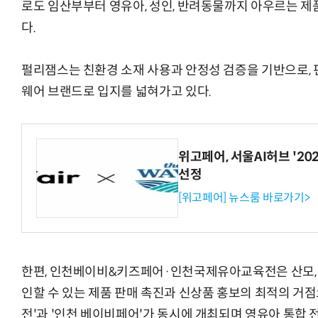
로도 임산부부터 영유아, 성인, 반려동물까지 아우르는 제
다.
펄리잼스는 친환경 소재 사용과 안정성 검증을 기반으로,
“계속 쫓아왔다”…도망치던 우크라 민간
웨어 브랜드로 입지를 넓혀가고 있다.
위고페어, 서울AI허브 '202
선정
[위고페어] 뉴스룸 바로가기>
한편, 인천베이비&키즈페어·인천국제유아교육전은 산모, 
인할 수 있는 제품 판매 촉진과 신상품 홍보의 최적의 거
전'과 '인천 베이비페어'가 동시에 개최되며 영유아 통합