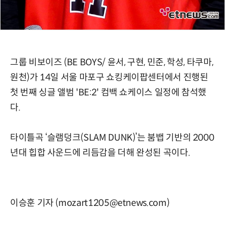
그룹 비보이즈 (BE BOYS/ 윤서, 구현, 민준, 학성, 타쿠마,
원천)가 14일 서울 마포구 쇼킹케이팝센터에서 진행된
첫 번째 싱글 앨범 'BE:2' 컴백 쇼케이스 일정에 참석했
다.
타이틀곡 ‘슬램덩크(SLAM DUNK)’는 붐뱁 기반의 2000
년대 힙합 사운드에 리듬감을 더해 완성된 곡이다.
이승훈 기자 (mozart1205@etnews.com)