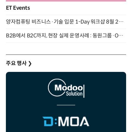
ET Events
양자컴퓨팅 비즈니스·기술 입문 1-Day 워크샵 8월 28일 개최
B2B에서 B2C까지, 현장 실제 운영사례 : 동원그룹·OCI·다이닝브랜즈그룹·당근 (8/27)
주요 행사
❯