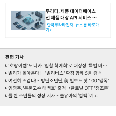
무라타, 제품 데이터베이스
전 제품 대상 API 서비스 제
공…73개 제품 카테고리로
[한국무라타전자] 뉴스룸 바로가
기>
확대
관련 기사
'호랑이쌤' 모니카, '힙합 학예회'로 대장정 '특별 마침표'
빌리가 돌아온다!…'빌리버스' 확장 함께 5月 컴백
여전히 뜨겁다!…방탄소년단, 美 빌보드 핫 100 '맹폭'
임영주, '은둔고수 태백호' 출격→글로벌 OTT '정조준'
틀 깬 소년들의 성장 서사…클유아의 ‘컴백’ 예고