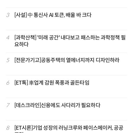
3
[사설] 中 통신사 AI 토큰, 배울 바 크다
4
[과학산책] '미래 공간' 내다보고 패스하는 과학정책 필
요하다
5
[전문가기고]공동주택의 열에너지까지 디자인하라
6
[ET톡] 車업계 감원 폭풍과 골든타임
7
[데스크라인]신용에도 사다리가 필요하다
8
[ET시론]기업 성장의 러닝크루와 페이스메이커, 공공