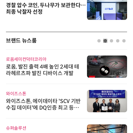
경찰 압수 코인, 두나무가 보관한다…
최종 낙찰자 선정
브랜드 뉴스룸
로옴세미컨덕터코리아
로옴, 발진 출력 4배 높인 2세대 테
라헤르츠파 발진 디바이스 개발
와이즈스톤
와이즈스톤, 에이데이타 'SCV 기반
수집 데이터'에 DQ인증 최고 등급
수여
슈퍼솔루션