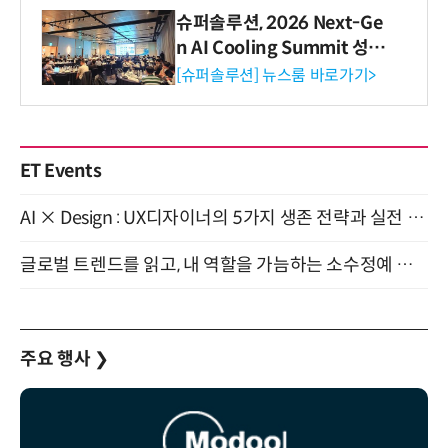
슈퍼솔루션, 2026 Next-Ge
n AI Cooling Summit 성황
리 성료
[슈퍼솔루션] 뉴스룸 바로가기>
ET Events
AI × Design : UX디자이너의 5가지 생존 전략과 실전 대응 8월 28일 개최
글로벌 트렌드를 읽고, 내 역할을 가늠하는 소수정예 실습 워크숍 (8/28)
주요 행사
❯