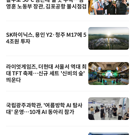
영훈 노동부 장관, 김포공항 불시점검
SK하이닉스, 용인 Y2·청주 M17에 5
4조원 투자
라이엇게임즈, 더현대 서울서 역대 최
대 TFT 축제…신규 세트 '신비의 숲'
띄운다
국립광주과학관, '여름방학 AI 탐사
대' 운영…10개 AI 동아리 참가