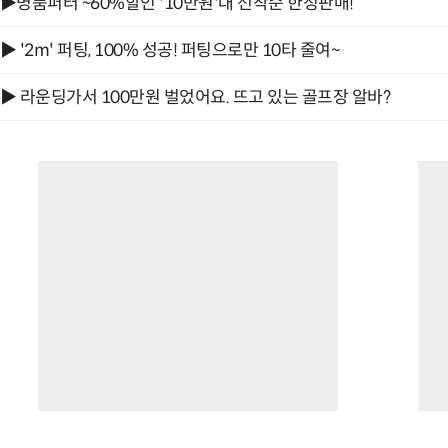
▶명품퍼터 ~60%할인 '10만원'대 선착순 한정판매!
▶ '2m' 퍼팅, 100% 성공! 퍼팅으로만 10타 줄여~
▶ 라운딩가서 100만원 벌었어요. 뜨고 있는 골프장 알바?