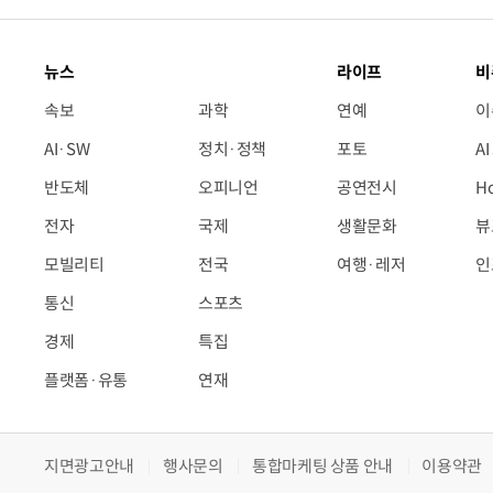
뉴스
라이프
비
속보
과학
연예
이
AI·SW
정치·정책
포토
A
반도체
오피니언
공연전시
H
전자
국제
생활문화
뷰
모빌리티
전국
여행·레저
인
통신
스포츠
경제
특집
플랫폼·유통
연재
지면광고안내
행사문의
통합마케팅 상품 안내
이용약관