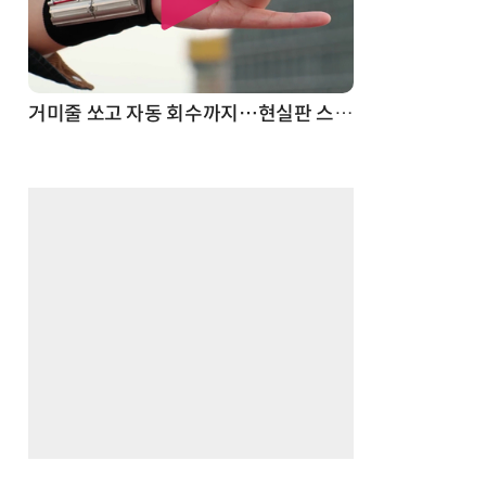
거미줄 쏘고 자동 회수까지…현실판 스파이더맨 웹 슈터