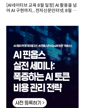
[AI네이티브 교육 8월 일정] AI 활용을 넘
어 AI 구현까지...전자신문인터넷, 8월 실
전 교육·워크숍 개최 발행일 : 2026-07-
23 10:46