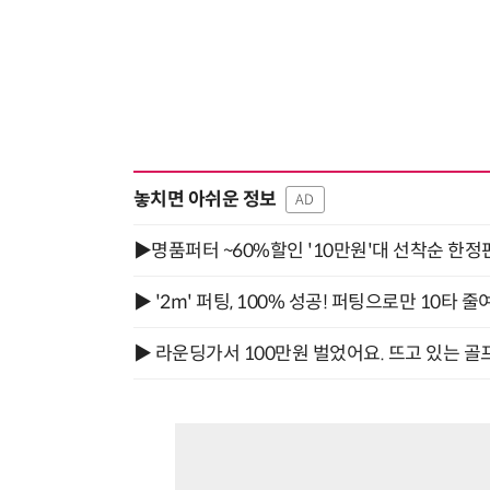
놓치면 아쉬운 정보
AD
▶명품퍼터 ~60%할인 '10만원'대 선착순 한정
▶ '2m' 퍼팅, 100% 성공! 퍼팅으로만 10타 줄
▶ 라운딩가서 100만원 벌었어요. 뜨고 있는 골