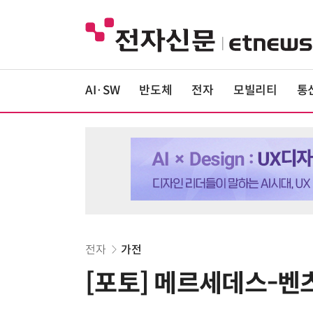
AI·SW
반도체
전자
모빌리티
통
전자
가전
[포토] 메르세데스-벤