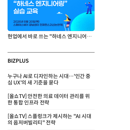
기반 정리·리서치·보고 자동화
현업에서 바로 쓰는 "하네스 엔지니어링" 실습 교육
BIZPLUS
누구나 AI로 디자인하는 시대…'인간 중
심 UX'의 새 기준을 묻다
[올쇼TV] 안전한 의료 데이터 관리를 위
한 통합 인프라 전략
[올쇼TV] 스플렁크가 제시하는 "AI 시대
의 옵저버빌리티" 전략