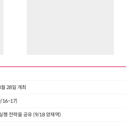
“시간당 4만원”…휴머노이드가 집 찾아가 청소해준다
반려견 유골을 우주에 뿌렸다…GPS 추적기로 회수까지 성공
월 28일 개최
16~17)
행 전략을 공유 (9/18 양재역)