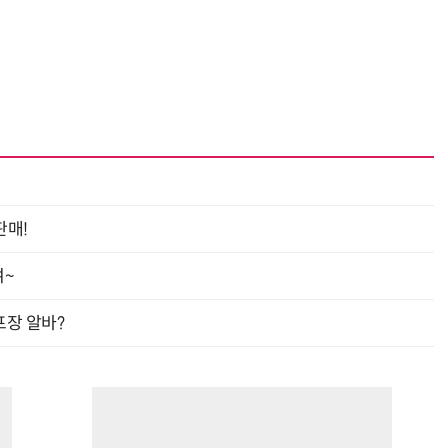
판매!
여~
프장 알바?