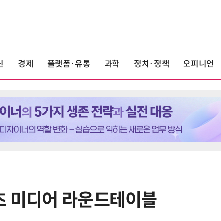
신
경제
플랫폼·유통
과학
정치·정책
오피니언
츠 미디어 라운드테이블
6
LG전자 “로니 판매량, 역대 최다…
기존 청소로봇 대비 3배 증가”