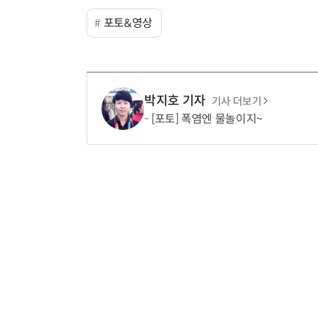
포토&영상
박지호 기자
기사 더보기
[포토] 폭염엔 물놀이지~