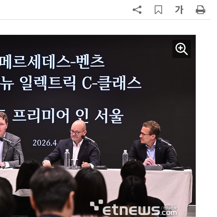
7
LG 엑사원, 中企 제조현장 '전파'…
대기업과 협력사 AI 상생 시동
8
“상장폐지 막아라”…중소 가전 기업
주가 부양 '총력전'
9
쿠첸, 2026년형 '브레인 밥솥' 출
시…“표정으로 작동 상태 구분”
10
[포토] 폭염엔 물놀이지~