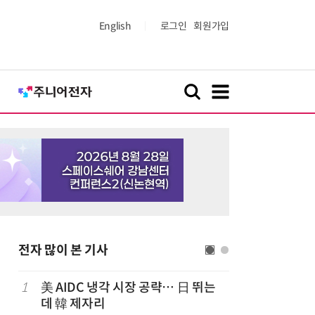
English
로그인
회원가입
전자 많이 본 기사
1
美 AIDC 냉각 시장 공략… 日 뛰는
6
LG전자 
데 韓 제자리
기존 청소