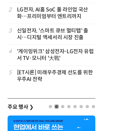
2
LG전자, AI홈 SoC 풀 라인업 국산
7
LG 엑사
화…프리미엄부터 엔트리까지
대기업과 
,
3
신일전자, '스마트 큐브 멀티탭' 출
8
“상장폐지
시…디지털 액세서리 시장 진출
주가 부양
4
'게이밍위크' 삼성전자-LG전자 유럽
9
쿠첸, 20
서 TV·모니터 '大戰'
시…“표정
5
[ET시론] 미래우주경제 선도를 위한
10
[포토] 
우주AI 전략
주요 행사
❯