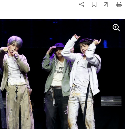
AI Native Enterprise를 지원하는 AI Ready Data 플랫폼 활용 전략
AI 시대의 옵저버빌리티: GPU·LLM 모니터링부터 AI 기반 장애 대응까지