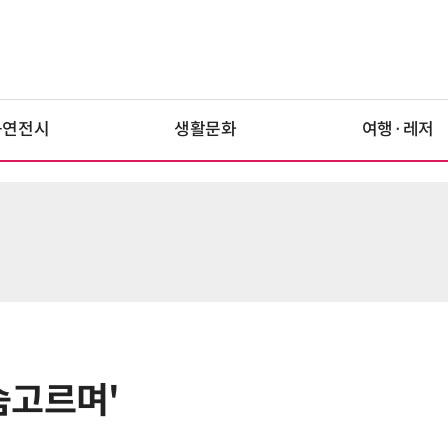
공연전시
생활문화
여행·레저
 숨고르며'