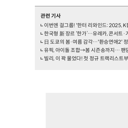
관련 기사
이번엔 걸그룹! '한터 리와인드: 2025, 
한국형 新 장르 ‘한가’…유레카, 콘서트·
日 도쿄의 봄·여름 감각…'환승연애2' 
유픽, 아이돌 조합→봄 시즌송까지… 팬덤
빌리, 이 꽉 물었다! 첫 정규 트랙리스트부