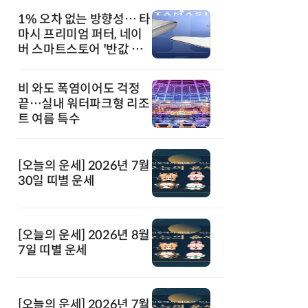
1% 오차 없는 방향성… 타
마시 프리미엄 퍼터, 네이
버 스마트스토어 '반값 할
인' 돌풍
비 와도 폭염이어도 걱정
끝…실내 워터파크형 리조
트 여름 특수
[오늘의 운세] 2026년 7월
30일 띠별 운세
[오늘의 운세] 2026년 8월
7일 띠별 운세
[오늘의 운세] 2026년 7월