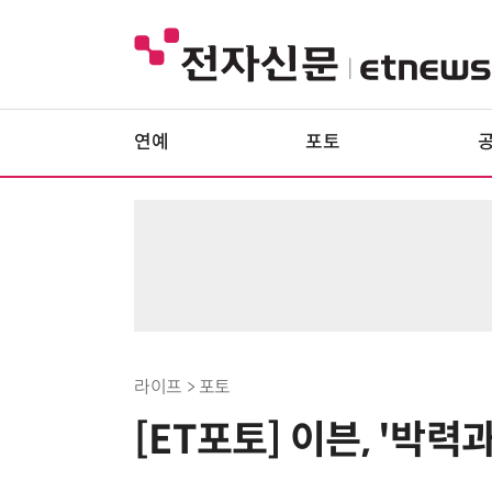
연예
포토
라이프 > 포토
[ET포토] 이븐, '박력