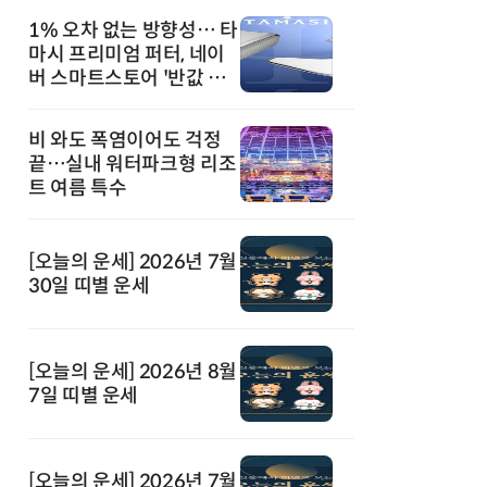
1% 오차 없는 방향성… 타
마시 프리미엄 퍼터, 네이
버 스마트스토어 '반값 할
인' 돌풍
비 와도 폭염이어도 걱정
끝…실내 워터파크형 리조
트 여름 특수
[오늘의 운세] 2026년 7월
30일 띠별 운세
[오늘의 운세] 2026년 8월
7일 띠별 운세
[오늘의 운세] 2026년 7월