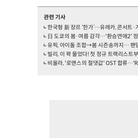
관련 기사
한국형 新 장르 ‘한가’…유레카, 콘서트·
日 도쿄의 봄·여름 감각…'환승연애2' 
유픽, 아이돌 조합→봄 시즌송까지… 팬덤
빌리, 이 꽉 물었다! 첫 정규 트랙리스트부
비올라, '로맨스의 절댓값' OST 합류…'Rea