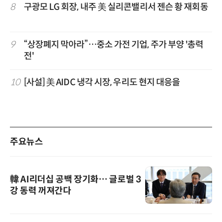
8
구광모 LG 회장, 내주 美 실리콘밸리서 젠슨 황 재회동
9
“상장폐지 막아라”…중소 가전 기업, 주가 부양 '총력
전'
10
[사설] 美 AIDC 냉각 시장, 우리도 현지 대응을
주요뉴스
韓 AI리더십 공백 장기화… 글로벌 3
강 동력 꺼져간다