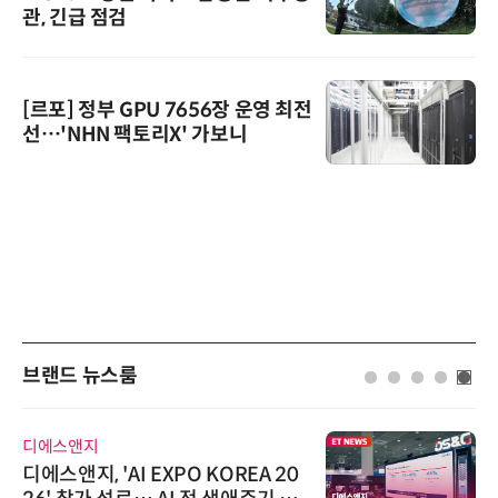
관, 긴급 점검
[르포] 정부 GPU 7656장 운영 최전
선…'NHN 팩토리X' 가보니
브랜드 뉴스룸
디에스앤지
디에스앤지, 'AI EXPO KOREA 20