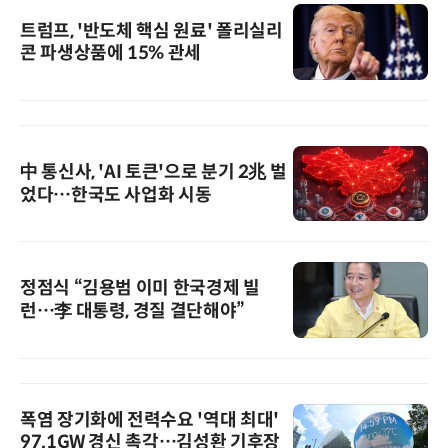
트럼프, '반도체 핵심 원료' 폴리실리
콘 파생상품에 15% 관세
中 통신사, 'AI 토큰'으로 분기 2兆 벌
었다…한국도 사업화 시동
정점식 “김용범 이미 한국경제 빌
런…李 대통령, 경질 결단해야”
폭염 장기화에 전력수요 '역대 최대'
97.1GW 경신 촉각…김성환 기후장