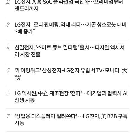
2
LG전자, AI홈 SoC 풀 라인업 국산화…프리미엄부터
엔트리까지
3
LG전자 “로니 판매량, 역대 최다…기존 청소로봇 대비
3배 증가”
4
신일전자, '스마트 큐브 멀티탭' 출시…디지털 액세서
리 시장 진출
5
'게이밍위크' 삼성전자-LG전자 유럽서 TV·모니터 '大
戰'
6
LG 엑사원, 中企 제조현장 '전파'…대기업과 협력사 AI
상생 시동
7
'상업용 디스플레이 빌려쓴다' …LG전자, 美 B2B 구독
시동