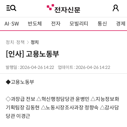
AI·SW
반도체
전자
모빌리티
통신
경제
정치·정책
정치
[인사] 고용노동부
발행일 : 2026-04-26 14:22
업데이트 : 2026-04-26 14:22
◆고용노동부
◇과장급 전보 △혁신행정담당관 윤병민 △지능정보화
기획팀장 김동현 △노동시장조사과장 정향숙 △감사담
당관 이경근