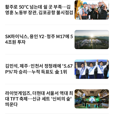
활주로 50℃ 넘는데 쉴 곳 부족…김
영훈 노동부 장관, 김포공항 불시점검
SK하이닉스, 용인 Y2·청주 M17에 5
4조원 투자
김민석, 제주·인천서 정청래에 '5.67
P%'차 승리…누적 득표도 金 1위
라이엇게임즈, 더현대 서울서 역대 최
대 TFT 축제…신규 세트 '신비의 숲'
띄운다