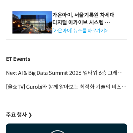
가온아이, 서울기록원 차세대
디지털 아카이브 시스템 구축
수행
[가온아이] 뉴스룸 바로가기>
ET Events
Next AI & Big Data Summit 2026 엘타워 6층 그레이스홀 개최 (9/18)
[올쇼TV] Gurobi와 함께 알아보는 최적화 기술의 비즈니스 활용 (8월 20일 생방송)
주요 행사
❯