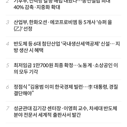
2
기후부, 전력망 갈등 해법 내놨다…송전철탑 최대
40% 감축·지중화 확대
3
산업부, 한화오션·에코프로비엠 등 5개사 '슈퍼 을
(乙)' 선정
4
반도체 등 6대 첨단산업 '국내생산세액공제' 신설… 지
방 생산 시 혜택
5
최저임금 1만700원 최종 확정…노동계·소상공인 이
의 모두 기각
6
정점식 “김용범 이미 한국경제 빌런…李 대통령, 경질
결단해야”
7
성균관대 김기강 센터장·이영희 교수, 차세대 반도체
분야 전문서 세계적 출판사서 발간