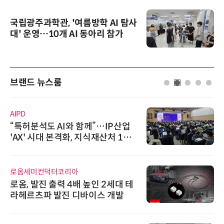
국립광주과학관, '여름방학 AI 탐사
대' 운영…10개 AI 동아리 참가
브랜드 뉴스룸
AIPD
“특허분석도 AI와 함께”…IP산업
'AX' 시대 본격화, 지식재산처 1호
AI IP데이터분석사 탄생
로옴세미컨덕터코리아
로옴, 발진 출력 4배 높인 2세대 테
라헤르츠파 발진 디바이스 개발