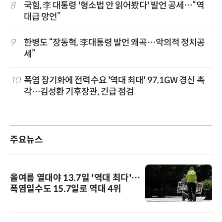
8
국힘, 李 대통령 '형소법 안 읽어봤다' 발언 공세…“역
대급 망언”
9
한병도 “장동혁, 李대통령 발언 왜곡…악의적 정치공
세”
10
폭염 장기화에 전력수요 '역대 최대' 97.1GW 경신 촉
각…김성환 기후장관, 긴급 점검
주요뉴스
올여름 열대야 13.7일 '역대 최다'…
폭염일수도 15.7일로 역대 4위