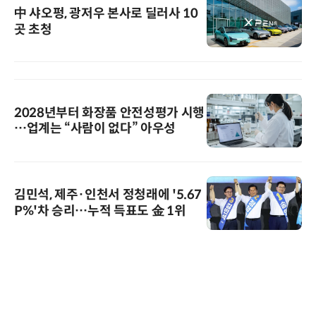
中 샤오펑, 광저우 본사로 딜러사 10
곳 초청
2028년부터 화장품 안전성평가 시행
…업계는 “사람이 없다” 아우성
김민석, 제주·인천서 정청래에 '5.67
P%'차 승리…누적 득표도 金 1위