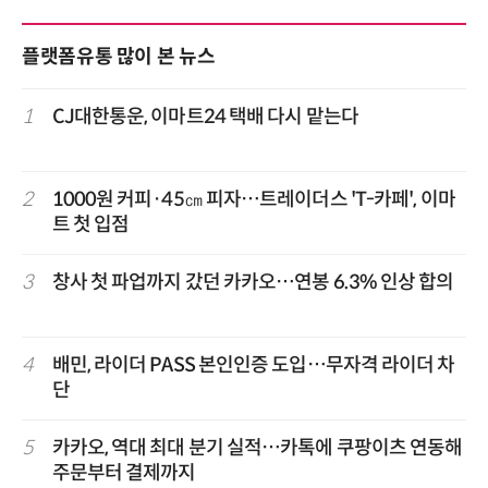
플랫폼유통 많이 본 뉴스
1
CJ대한통운, 이마트24 택배 다시 맡는다
2
1000원 커피·45㎝ 피자…트레이더스 'T-카페', 이마
트 첫 입점
3
창사 첫 파업까지 갔던 카카오…연봉 6.3% 인상 합의
4
배민, 라이더 PASS 본인인증 도입…무자격 라이더 차
단
5
카카오, 역대 최대 분기 실적…카톡에 쿠팡이츠 연동해
주문부터 결제까지