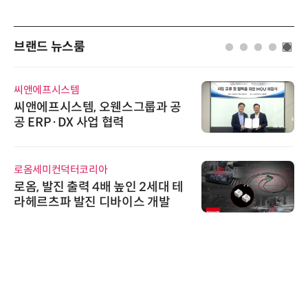
브랜드 뉴스룸
AIPD
“특허분석도 AI와 함께”…IP산업
'AX' 시대 본격화, 지식재산처 1호
AI IP데이터분석사 탄생
인아그룹
'자동화 산업의 새로운 가능성'…
인아그룹 전국 7개 도시 세미나 페
어 개최
슈퍼솔루션
슈퍼솔루션, 2026 Next-Gen AI C
ooling Summit 성황리 성료