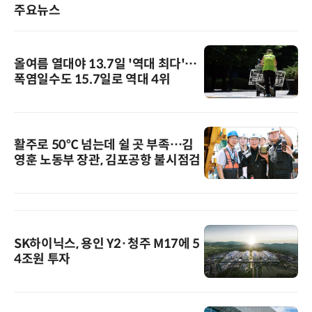
주요뉴스
올여름 열대야 13.7일 '역대 최다'…
폭염일수도 15.7일로 역대 4위
활주로 50℃ 넘는데 쉴 곳 부족…김
영훈 노동부 장관, 김포공항 불시점검
SK하이닉스, 용인 Y2·청주 M17에 5
4조원 투자