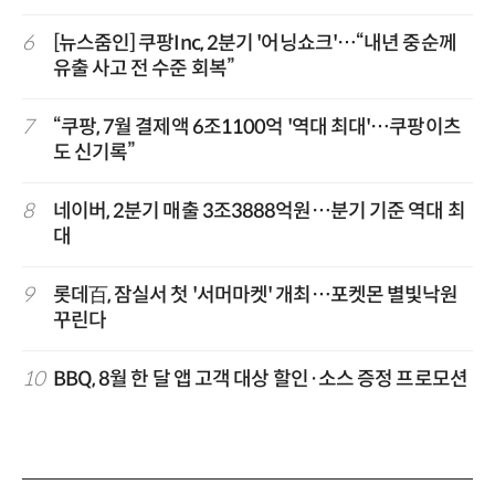
6
[뉴스줌인] 쿠팡Inc, 2분기 '어닝쇼크'…“내년 중순께
유출 사고 전 수준 회복”
7
“쿠팡, 7월 결제액 6조1100억 '역대 최대'…쿠팡이츠
도 신기록”
8
네이버, 2분기 매출 3조3888억원…분기 기준 역대 최
대
9
롯데百, 잠실서 첫 '서머마켓' 개최…포켓몬 별빛낙원
꾸린다
10
BBQ, 8월 한 달 앱 고객 대상 할인·소스 증정 프로모션