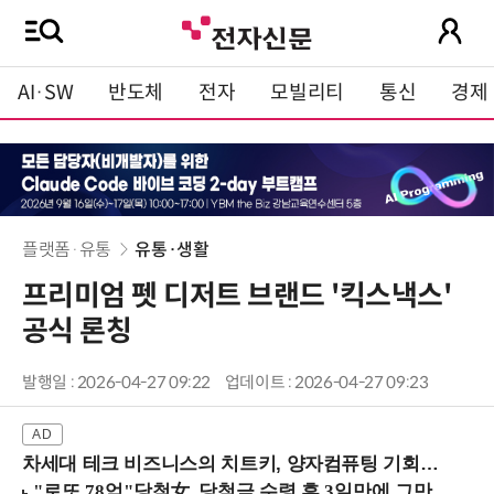
AI·SW
반도체
전자
모빌리티
통신
경제
플랫폼·유통
유통·생활
프리미엄 펫 디저트 브랜드 '킥스낵스'
공식 론칭
발행일 : 2026-04-27 09:22
업데이트 : 2026-04-27 09:23
차세대 테크 비즈니스의 치트키, 양자컴퓨팅 기회를 선점하라! (8/28 강남역)