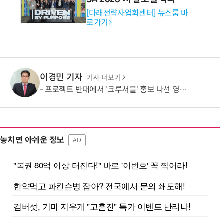
와의 비즈니스 미팅 지원…K
[다래전략사업화센터] 뉴스룸 바
로가기>
-바이오 해외 진출 교두보 확
보
이경민 기자
기사 더보기
프로젝트 반대에서 '크루서블' 홍보 나선 영풍·MBK, '말바꾸기' 이어 '주주권' 논란
놓치면 아쉬운 정보
AD