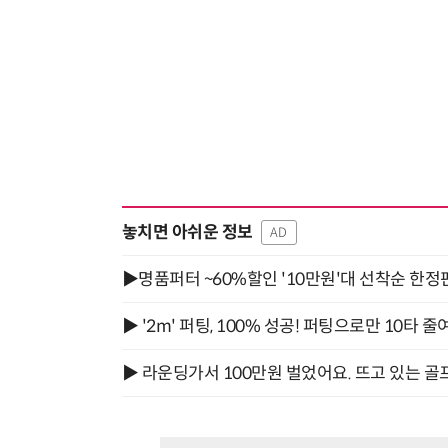
놓치면 아쉬운 정보
AD
▶명품퍼터 ~60%할인 '10만원'대 선착순 한정
▶ '2m' 퍼팅, 100% 성공! 퍼팅으로만 10타 줄
▶ 라운딩가서 100만원 벌었어요. 뜨고 있는 골