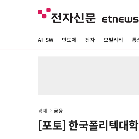
AI·SW
반도체
전자
모빌리티
통
경제
금융
[포토] 한국폴리텍대학