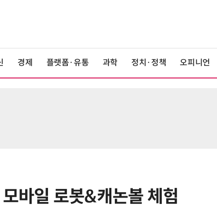
신
경제
플랫폼·유통
과학
정치·정책
오피니언
 모바일 로봇&캐논볼 체험
6
LG 엑사원, 中企 제조현장 '전파'…
대기업과 협력사 AI 상생 시동