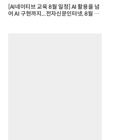
[AI네이티브 교육 8월 일정] AI 활용을 넘
어 AI 구현까지...전자신문인터넷, 8월 실
전 교육·워크숍 개최 발행일 : 2026-07-
23 10:46