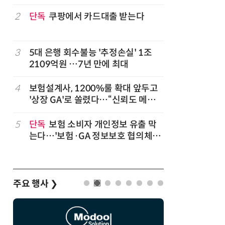
2
단독
쿠팡에서 카드대출 받는다
7
'상업용 
전자, 美 
럽
3
5대 은행 회수불능 '추정손실' 1조
8
'게이밍위
2109억원 …7년 만에 최대
서 TV·모
,
4
보험설계사, 1200%룰 확대 앞두고
9
“상장폐지
'상장 GA'로 쏠렸다…“신뢰도 메리
주가 부양
트”
5
단독
보험 소비자 개인정보 유출 막
10
코스피 급
는다…'보험·GA 정보보호 협의체'
구성
주요 행사
❯