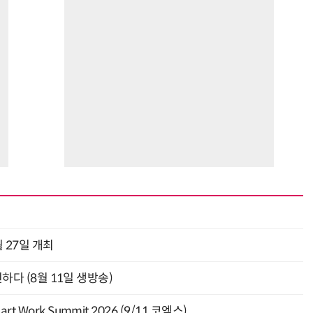
“계속 쫓아왔다”…도망치던 우크라 민간인 공격한 러 자폭 드론
진정한 우정?…친구 구하려다 둘 다 의자 틈에 목이 낀
 27일 개최
신하다 (8월 11일 생방송)
Work Summit 2026 (9/11 코엑스)