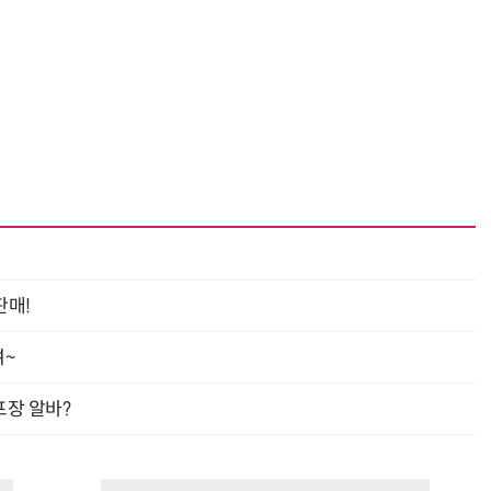
판매!
여~
프장 알바?