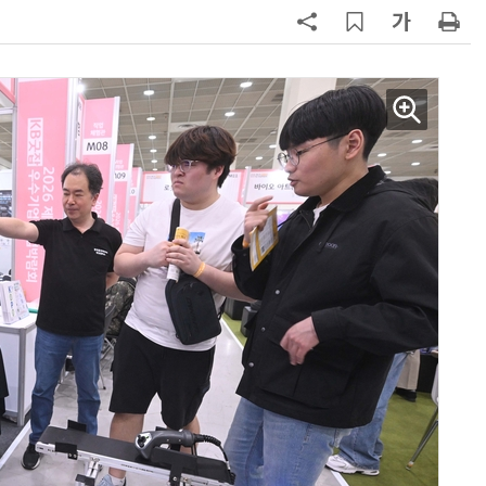
7
'상업용 디스플레이 빌려쓴다' …LG
전자, 美 B2B 구독 시동
8
'게이밍위크' 삼성전자-LG전자 유
서 TV·모니터 '大戰'
9
“상장폐지 막아라”…중소 가전 기업
주가 부양 '총력전'
10
코스피 급등에 매수 사이드카 발동