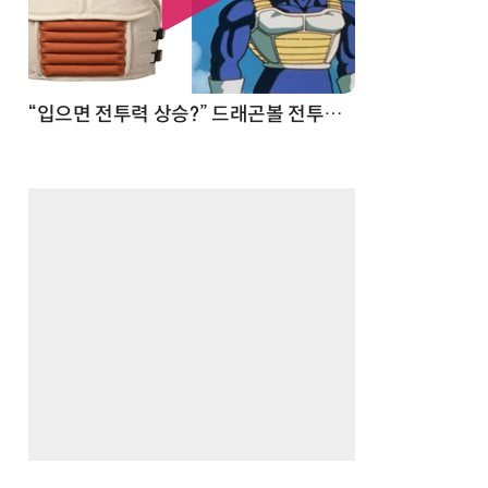
 순간
“입으면 전투력 상승?” 드래곤볼 전투복 닮은 중량조끼