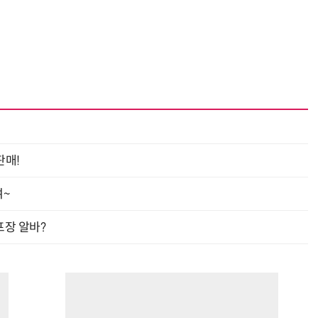
판매!
여~
프장 알바?