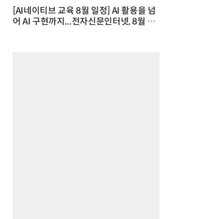
[AI네이티브 교육 8월 일정] AI 활용을 넘
어 AI 구현까지...전자신문인터넷, 8월 실
전 교육·워크숍 개최 발행일 : 2026-07-
23 10:46