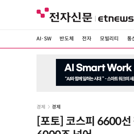
AI·SW
반도체
전자
모빌리티
통
경제
경제
[포토] 코스피 6600