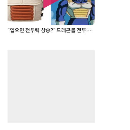
 순간
“입으면 전투력 상승?” 드래곤볼 전투복 닮은 중량조끼