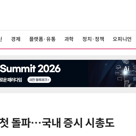
신
경제
플랫폼·유통
과학
정치·정책
오피니언
선 첫 돌파…국내 증시 시총도
6
LG 엑사원, 中企 제조현장 '전파'…
대기업과 협력사 AI 상생 시동