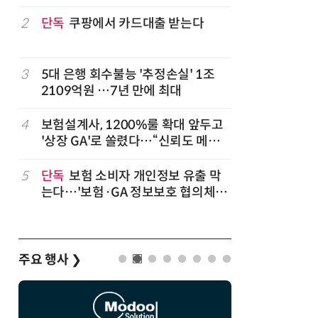
2
단독
쿠팡에서 카드대출 받는다
7
'상업용 
전자, 美 
럽
3
5대 은행 회수불능 '추정손실' 1조
8
'게이밍위
2109억원 …7년 만에 최대
서 TV·모
,
4
보험설계사, 1200%룰 확대 앞두고
9
“상장폐지
'상장 GA'로 쏠렸다…“신뢰도 메리
주가 부양
트”
5
단독
보험 소비자 개인정보 유출 막
10
코스피 급
는다…'보험·GA 정보보호 협의체'
구성
주요 행사
❯