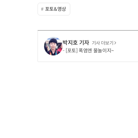
포토&영상
박지호 기자
기사 더보기
[포토] 폭염엔 물놀이지~