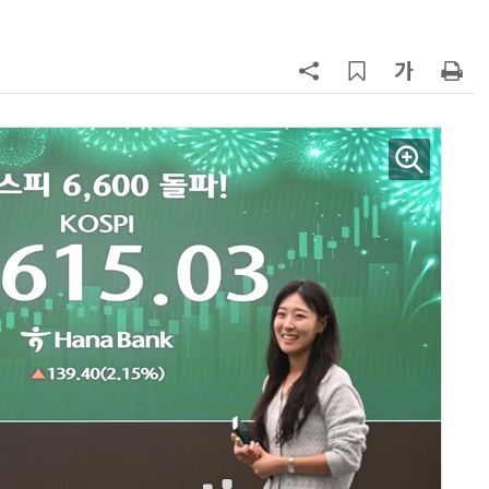
7
'상업용 디스플레이 빌려쓴다' …LG
전자, 美 B2B 구독 시동
8
'게이밍위크' 삼성전자-LG전자 유
서 TV·모니터 '大戰'
9
“상장폐지 막아라”…중소 가전 기업
주가 부양 '총력전'
10
코스피 급등에 매수 사이드카 발동