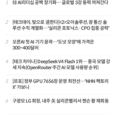
1
韓 AI리더십 공백 장기화… 글로벌 3강 동력 꺼져간다
2
[테크데이, 빛으로 通한다]<2>오이솔루션, 광 통신 솔
루션 수직 계열화…'실리콘 포토닉스·CPO 집중 공략'
3
오픈AI 첫 AI 기기 윤곽…'도넛 모양'에 가격은
300~400달러
4
[테크 차이나] DeepSeek V4 Flash 1위… 중국 모델 강
세 지속(OpenRouter 주간 AI 모델 사용량 순위)
5
[르포] 정부 GPU 7656장 운영 최전선…'NHN 팩토리
X' 가보니
6
구광모 LG 회장, 내주 美 실리콘밸리서 젠슨 황 재회동