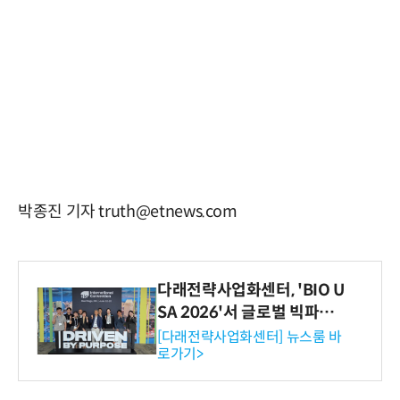
박종진 기자 truth@etnews.com
다래전략사업화센터, 'BIO U
SA 2026'서 글로벌 빅파마
와의 비즈니스 미팅 지원…K
[다래전략사업화센터] 뉴스룸 바
로가기>
-바이오 해외 진출 교두보 확
보