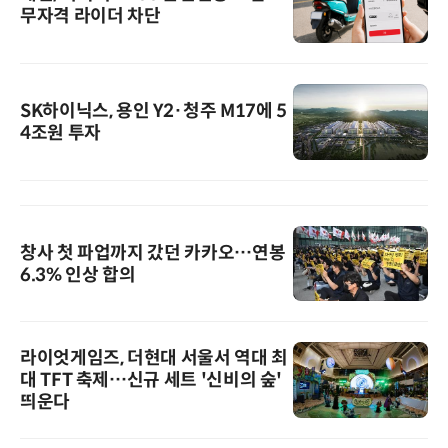
무자격 라이더 차단
SK하이닉스, 용인 Y2·청주 M17에 5
4조원 투자
창사 첫 파업까지 갔던 카카오…연봉
6.3% 인상 합의
라이엇게임즈, 더현대 서울서 역대 최
대 TFT 축제…신규 세트 '신비의 숲'
띄운다