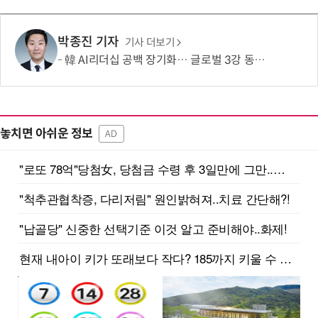
박종진 기자
기사 더보기
韓 AI리더십 공백 장기화… 글로벌 3강 동력 꺼져간다
놓치면 아쉬운 정보
AD