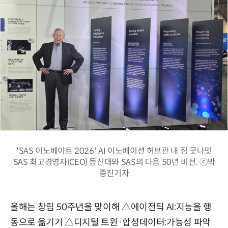
'SAS 이노베이트 2026' AI 이노베이션 허브관 내 짐 굿나잇
SAS 최고경영자(CEO) 등신대와 SAS의 다음 50년 비전. ⓒ박
종진기자
올해는 창립 50주년을 맞이해 △에이전틱 AI:지능을 행
동으로 옮기기 △디지털 트윈·합성데이터:가능성 파악