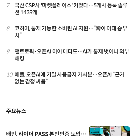
7
국산 CSP사 '마켓플레이스' 커졌다…5개사 등록 솔루
션 1439개
8
코히어, 통제 가능한 소버린 AI 지원…“韓이 아태 승부
처”
9
앤트로픽·오픈AI 이어 메타도…AI가 통제 벗어나 외부
해킹
10
애플, 오픈AI에 기밀 사용금지 가처분…오픈AI “근거
없는 감정 싸움”
주요뉴스
배민, 라이더 PASS 본인인증 도입…