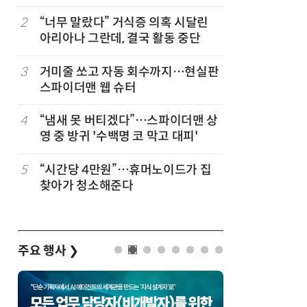
코스피 조명
바꾼다
2
“너무 말랐다” 거식증 의혹 시달린
7
“韓, 향
아리아나 그란데, 결국 활동 중단
엔비디아,
3
거미줄 쏘고 자동 회수까지…현실판
8
日서 벤틀
스파이더맨 웹 슈터
인 인플루
후 도망가
4
“냄새 못 버티겠다”…스파이더맨 상
9
19세 공
영 중 방귀 '수백명 코 막고 대피'
강화 속 
5
“시간당 4만원”…휴머노이드가 집
10
“설마, 
찾아가 청소해준다
까”…월
주요 행사
❯