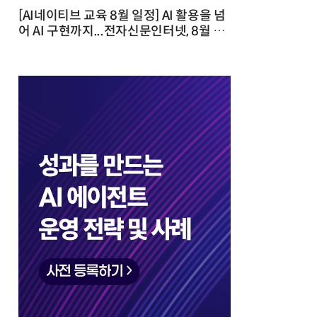
[AI네이티브 교육 8월 일정] AI 활용을 넘
어 AI 구현까지...전자신문인터넷, 8월 실
전 교육·워크숍 개최 발행일 : 2026-07-
23 10:46