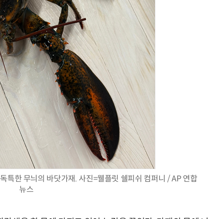
독특한 무늬의 바닷가재. 사진=웰플릿 쉘피쉬 컴퍼니 / AP 연합
뉴스