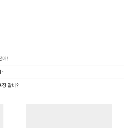
판매!
여~
프장 알바?