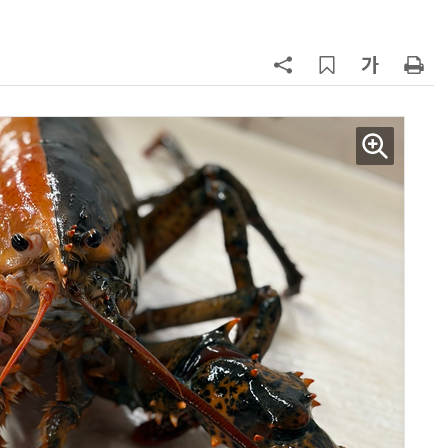
바꾼다
7
“韓, 향후 5년 메모리 최강국 유지…
엔비디아, HBM 독주 흔들”
8
日서 벤틀리 몰다 사고낸 유명 한국
인 인플루언서 체포… 7대 연쇄추돌
후 도망가
9
19세 공주도 입대…덴마크, 국방력
강화 속 군 복무 시작
10
“설마, 삼전닉스가 하루새 반토막날
까”…월가에 판돈 몰린다는데