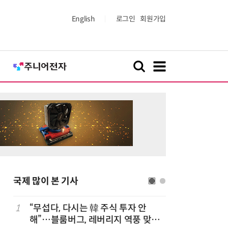
English
로그인
회원가입
국제 많이 본 기사
1
“무섭다, 다시는 韓 주식 투자 안
6
폭염에 다
해”…블룸버그, 레버리지 역풍 맞은
치 침몰선