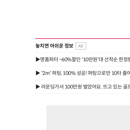
놓치면 아쉬운 정보
AD
▶명품퍼터 ~60%할인 '10만원'대 선착순 한정
▶ '2m' 퍼팅, 100% 성공! 퍼팅으로만 10타 줄
▶ 라운딩가서 100만원 벌었어요. 뜨고 있는 골