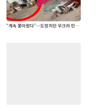
“계속 쫓아왔다”…도망치던 우크라 민간인 공격한 러 자폭 드론