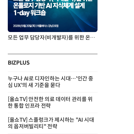
모든 업무 담당자(비개발자)를 위한 온톨로지 기반 AI 지식체계 설계 1-day 워크숍
BIZPLUS
누구나 AI로 디자인하는 시대…'인간 중
심 UX'의 새 기준을 묻다
[올쇼TV] 안전한 의료 데이터 관리를 위
한 통합 인프라 전략
[올쇼TV] 스플렁크가 제시하는 "AI 시대
의 옵저버빌리티" 전략