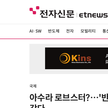
AI·SW
반도체
전자
모빌리티
통
국제
아수라 로브스터?…'반