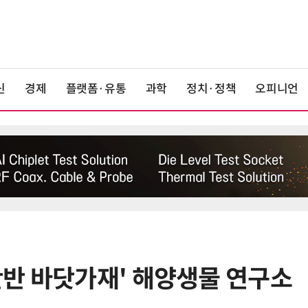
신
경제
플랫폼·유통
과학
정치·정책
오피니언
반 바닷가재' 해양생물 연구소
6
폭염에 다뉴브 강바닥서 드러난 '나
치 침몰선'… 암반 폭파해 물길까지