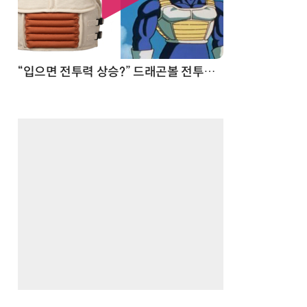
 순간
“입으면 전투력 상승?” 드래곤볼 전투복 닮은 중량조끼