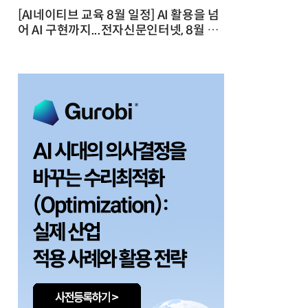
[AI네이티브 교육 8월 일정] AI 활용을 넘
어 AI 구현까지...전자신문인터넷, 8월 실
전 교육·워크숍 개최 발행일 : 2026-07-
23 10:46