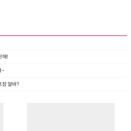
판매!
여~
프장 알바?