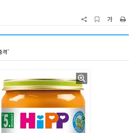
7
진정한 우정?…친구 구하려다 둘 다
의자 틈에 목이 낀 순간
8
日서 벤틀리 몰다 사고낸 유명 한국
인 인플루언서 체포… 7대 연쇄추돌
후 도망가
충격’
9
“미국에서 아기 낳아도 시민권 안준
다”… 트럼프, 원정출산 정조준
10
70년 만에 돌아온 시베리아호랑
이…카자흐스탄 야생에 풀렸다