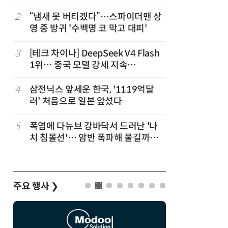
2
“냄새 못 버티겠다”…스파이더맨 상
7
진정한 우
영 중 방귀 '수백명 코 막고 대피'
의자 틈에
3
[테크 차이나] DeepSeek V4 Flash
8
日서 벤틀
1위… 중국 모델 강세 지속
인 인플루
(OpenRouter 주간 AI 모델 사용량
후 도망가
순위)
4
삼전닉스 앞세운 한국, '1119억달
9
“미국에서
러' 처음으로 일본 앞섰다
다”… 트
5
폭염에 다뉴브 강바닥서 드러난 '나
10
70년 만
치 침몰선'… 암반 폭파해 물길까지
이…카자
바꾼다
주요 행사
❯