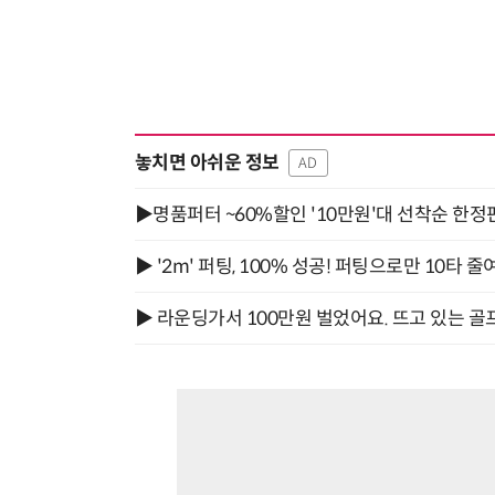
놓치면 아쉬운 정보
AD
▶명품퍼터 ~60%할인 '10만원'대 선착순 한정
▶ '2m' 퍼팅, 100% 성공! 퍼팅으로만 10타 줄
▶ 라운딩가서 100만원 벌었어요. 뜨고 있는 골