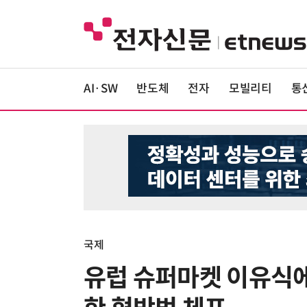
AI·SW
반도체
전자
모빌리티
통
국제
유럽 슈퍼마켓 이유식에