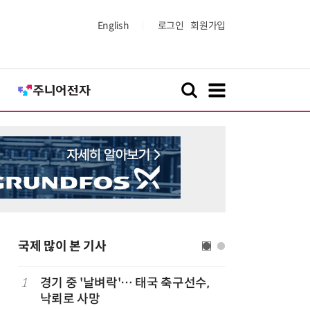
English
로그인
회원가입
국제 많이 본 기사
1
경기 중 '날벼락'… 태국 축구선수,
6
“韓, 향
낙뢰로 사망
엔비디아,