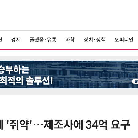
신
경제
플랫폼·유통
과학
정치·정책
오피니언
 '쥐약'…제조사에 34억 요구
6
“韓, 향후 5년 메모리 최강국 유지…
엔비디아, HBM 독주 흔들”