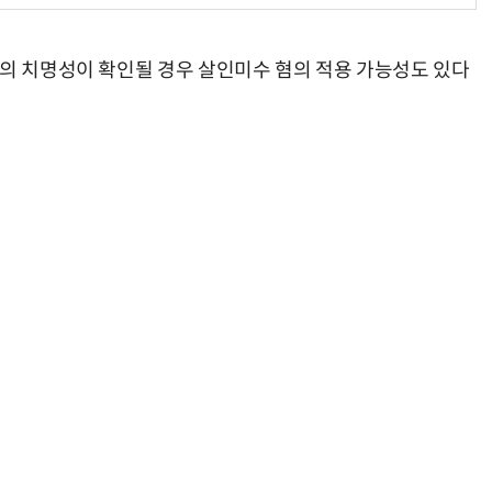
질의 치명성이 확인될 경우 살인미수 혐의 적용 가능성도 있다
“계속 쫓아왔다”…도망치던 우크라 민간인 공격한 러 자폭 드론
진정한 우정?…친구 구하려다 둘 다 의자 틈에 목이 낀