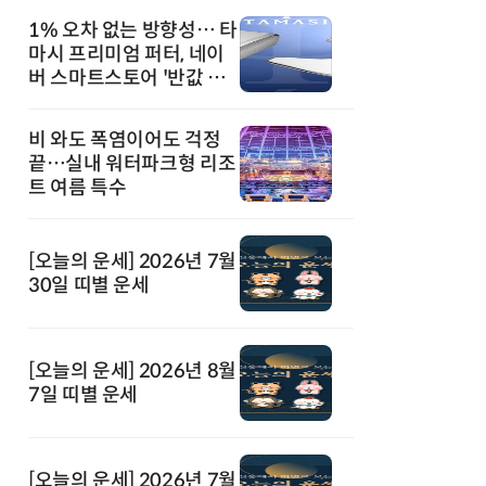
1% 오차 없는 방향성… 타
마시 프리미엄 퍼터, 네이
버 스마트스토어 '반값 할
인' 돌풍
비 와도 폭염이어도 걱정
끝…실내 워터파크형 리조
트 여름 특수
[오늘의 운세] 2026년 7월
30일 띠별 운세
[오늘의 운세] 2026년 8월
7일 띠별 운세
[오늘의 운세] 2026년 7월